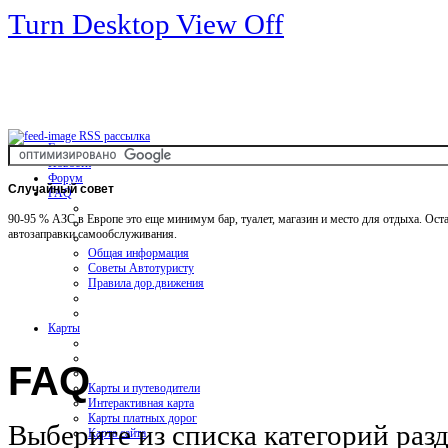
Turn Desktop View Off
RSS рассылка
Главная
Новости
Форум
Случайный
совет
FAQ
90-95 % АЗС в Европе это еще минимум бар, туалет, магазин и место для отдыха. Оста
автозаправки самообслуживания.
Общая информация
Советы Автотуристу
Правила дор.движения
Карты
FAQ
Карты и путеводители
Интерактивная карта
Карты платных дорог
Выберите из списка категорий раз
Карта сайта