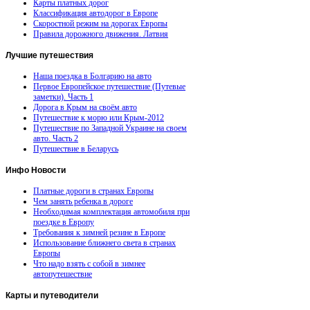
Карты платных дорог
Классификация автодорог в Европе
Скоростной режим на дорогах Европы
Правила дорожного движения. Латвия
Лучшие
путешествия
Наша поездка в Болгарию на авто
Первое Европейское путешествие (Путевые
заметки). Часть 1
Дорога в Крым на своём авто
Путешествие к морю или Крым-2012
Путешествие по Западной Украине на своем
авто. Часть 2
Путешествие в Беларусь
Инфо
Новости
Платные дороги в странах Европы
Чем занять ребенка в дороге
Необходимая комплектация автомобиля при
поездке в Европу
Требования к зимней резине в Европе
Использование ближнего света в странах
Европы
Что надо взять с собой в зимнее
автопутешествие
Карты
и путеводители