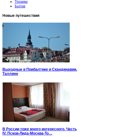
Украина
Балтия
Новые
путешествия
Выходные в Прибалтике и Скандинавии.
Таллинн
В России тоже много интересного. Часть
IV. Псков-Лида-Москва-То…