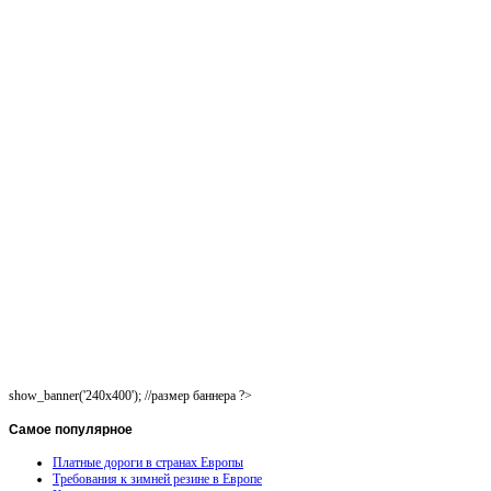
show_banner('240x400'); //размер баннера ?>
Самое
популярное
Платные дороги в странах Европы
Требования к зимней резине в Европе