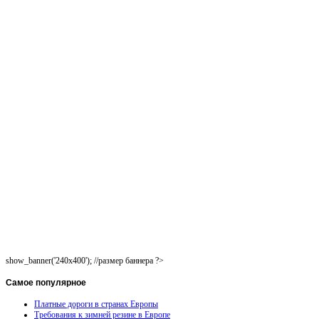
show_banner('240x400'); //размер баннера ?>
Самое
популярное
Платные дороги в странах Европы
Требования к зимней резине в Европе