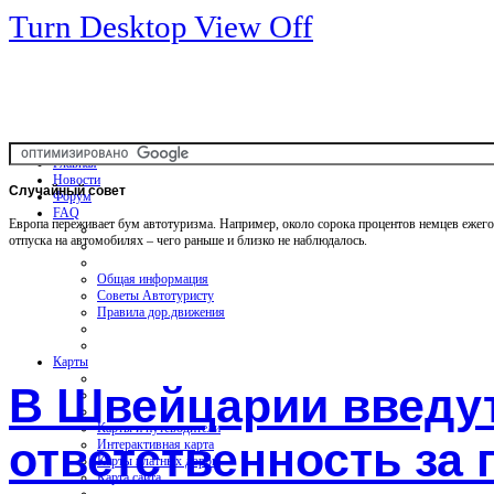
Turn Desktop View Off
Главная
Новости
Случайный
совет
Форум
FAQ
Европа переживает бум автотуризма. Например, около сорока процентов немцев ежег
отпуска на автомобилях – чего раньше и близко не наблюдалось.
Общая информация
Советы Автотуристу
Правила дор.движения
Карты
В Швейцарии введу
Карты и путеводители
ответственность за
Интерактивная карта
Карты платных дорог
Карта сайта