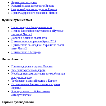
Карты платных дорог
Классификация автодорог в Европе
Скоростной режим на дорогах Европы
Правила дорожного движения. Латвия
Лучшие
путешествия
Наша поездка в Болгарию на авто
Первое Европейское путешествие (Путевые
заметки). Часть 1
Дорога в Крым на своём авто
Путешествие к морю или Крым-2012
Путешествие по Западной Украине на своем
авто. Часть 2
Путешествие в Беларусь
Инфо
Новости
Платные дороги в странах Европы
Чем занять ребенка в дороге
Необходимая комплектация автомобиля при
поездке в Европу
Требования к зимней резине в Европе
Использование ближнего света в странах
Европы
Что надо взять с собой в зимнее
автопутешествие
Карты
и путеводители