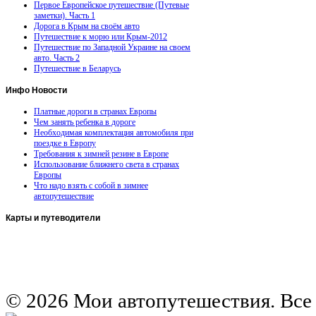
Первое Европейское путешествие (Путевые
заметки). Часть 1
Дорога в Крым на своём авто
Путешествие к морю или Крым-2012
Путешествие по Западной Украине на своем
авто. Часть 2
Путешествие в Беларусь
Инфо
Новости
Платные дороги в странах Европы
Чем занять ребенка в дороге
Необходимая комплектация автомобиля при
поездке в Европу
Требования к зимней резине в Европе
Использование ближнего света в странах
Европы
Что надо взять с собой в зимнее
автопутешествие
Карты
и путеводители
Автомобильная карта Латвии
Европа на колесах. Испания
Европа на колесах. Франция
Германия на автомобиле
© 2026 Мои автопутешествия. Все