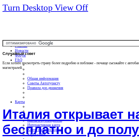
Turn Desktop View Off
Главная
Новости
Случайный
совет
Форум
FAQ
Если хотите посмотреть страну более подробно и поближе - почаще сьезжайте с автоба
магистралей.
Общая информация
Советы Автотуристу
Правила дор.движения
Карты
Италия открывает н
Карты и путеводители
бесплатно и до пол
Интерактивная карта
Карты платных дорог
Карта сайта