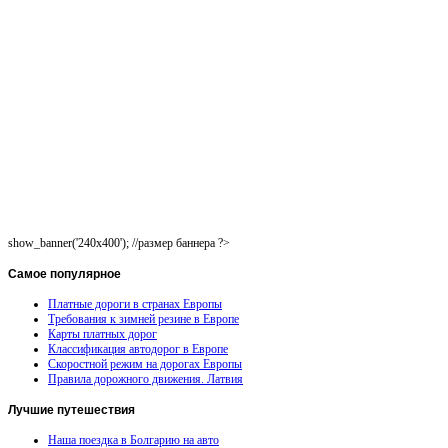
show_banner('240x400'); //размер баннера ?>
Самое
популярное
Платные дороги в странах Европы
Требования к зимней резине в Европе
Карты платных дорог
Классификация автодорог в Европе
Скоростной режим на дорогах Европы
Правила дорожного движения. Латвия
Лучшие
путешествия
Наша поездка в Болгарию на авто