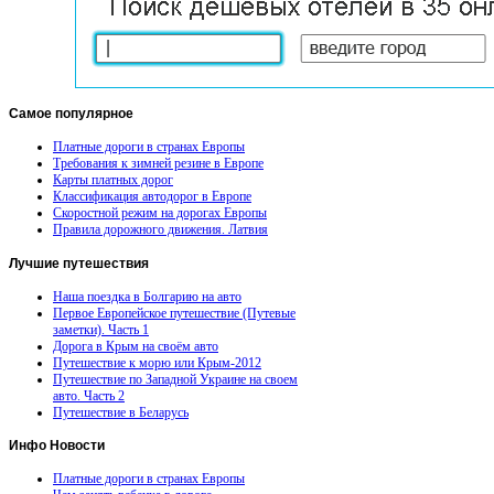
Самое
популярное
Платные дороги в странах Европы
Требования к зимней резине в Европе
Карты платных дорог
Классификация автодорог в Европе
Скоростной режим на дорогах Европы
Правила дорожного движения. Латвия
Лучшие
путешествия
Наша поездка в Болгарию на авто
Первое Европейское путешествие (Путевые
заметки). Часть 1
Дорога в Крым на своём авто
Путешествие к морю или Крым-2012
Путешествие по Западной Украине на своем
авто. Часть 2
Путешествие в Беларусь
Инфо
Новости
Платные дороги в странах Европы