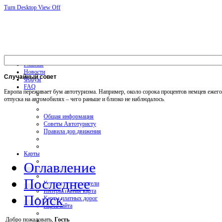
Turn Desktop View Off
Главная
Новости
Случайный
совет
Форум
FAQ
Европа переживает бум автотуризма. Например, около сорока процентов немцев ежег
отпуска на автомобилях – чего раньше и близко не наблюдалось.
Общая информация
Советы Автотуристу
Правила дор.движения
Карты
Оглавление
Последнее
Карты и путеводители
Интерактивная карта
Поиск
Карты платных дорог
Карта сайта
Добро пожаловать,
Гость