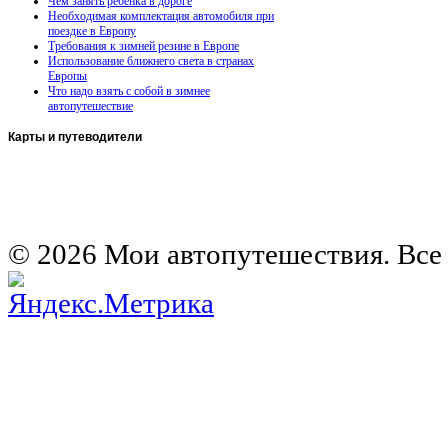
Чем занять ребенка в дороге
Необходимая комплектация автомобиля при
поездке в Европу
Требования к зимней резине в Европе
Использование ближнего света в странах
Европы
Что надо взять с собой в зимнее
автопутешествие
Карты
и путеводители
Автомобильная карта Латвии
Европа на колесах. Испания
Европа на колесах. Франция
Германия на автомобиле
© 2026 Мои автопутешествия. Все