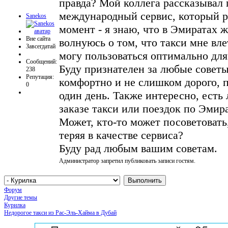
правда? Мой коллега рассказывал 
международный сервис, который р
Sanekos
момент - я знаю, что в Эмиратах ж
Вне сайта
волнуюсь о том, что такси мне вле
Завсегдатай
могу пользоваться оптимально дл
Сообщений:
Буду признателен за любые совет
238
Репутация:
комфортно и не слишком дорого, п
0
один день. Также интересно, есть
заказе такси или поездок по Эмира
Может, кто-то может посоветовать
теряя в качестве сервиса?
Буду рад любым вашим советам.
Администратор запретил публиковать записи гостям.
Форум
Другие темы
Курилка
Недорогое такси из Рас-Эль-Хайма в Дубай