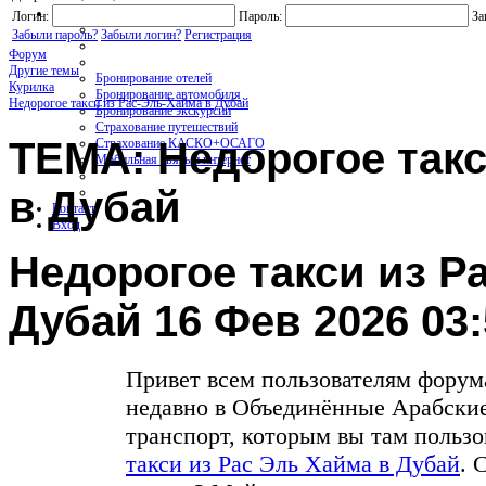
Услуги On-line
Логин:
Пароль:
За
Забыли пароль?
Забыли логин?
Регистрация
Форум
Другие темы
Бронирование отелей
Курилка
Бронирование автомобиля
Недорогое такси из Рас-Эль-Хайма в Дубай
Бронирование экскурсий
Страхование путешествий
ТЕМА: Недорогое такс
Страхование КАСКО+ОСАГО
Мобильная связь и интернет
в Дубай
Контакт
Вход
Недорогое такси из Р
Дубай
16 Фев 2026 03
Привет всем пользователям форума
недавно в Объединённые Арабски
транспорт, которым вы там пользов
такси из Рас Эль Хайма в Дубай
. 