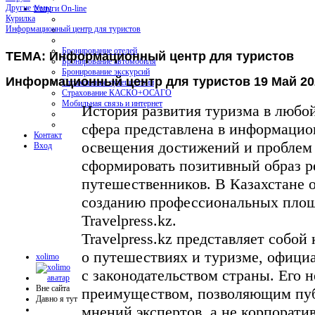
Другие темы
Услуги On-line
Курилка
Информационный центр для туристов
Бронирование отелей
ТЕМА: Информационный центр для туристов
Бронирование автомобиля
Бронирование экскурсий
Информационный центр для туристов
19 Май 20
Страхование путешествий
Страхование КАСКО+ОСАГО
Мобильная связь и интернет
История развития туризма в любой 
сфера представлена в информацио
Контакт
освещения достижений и проблем
Вход
сформировать позитивный образ р
путешественников. В Казахстане 
созданию профессиональных площа
Travelpress.kz.
Travelpress.kz представляет собо
о путешествиях и туризме, официа
xolimo
с законодательством страны. Его 
Вне сайта
преимуществом, позволяющим публ
Давно я тут
мнений экспертов, а не корпорати