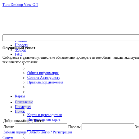
Turn Desktop View Off
Главная
Новости
Случайный
совет
Форум
FAQ
Собираясь в дальнее путешествие обязательно проверьте автомобиль - масла, эксплуа
техническое состояние.
Общая информация
Советы Автотуристу
Правила дор.движения
Карты
Оглавление
Последнее
Поиск
Карты и путеводители
Интерактивная карта
Добро пожаловать,
Гость
Карты платных дорог
Логин:
Пароль:
За
Карта сайта
Забыли пароль?
Забыли логин?
Регистрация
Форум