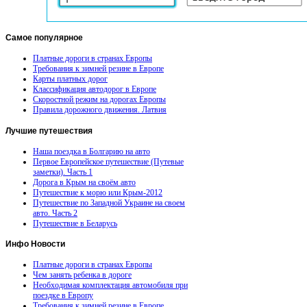
Самое
популярное
Платные дороги в странах Европы
Требования к зимней резине в Европе
Карты платных дорог
Классификация автодорог в Европе
Скоростной режим на дорогах Европы
Правила дорожного движения. Латвия
Лучшие
путешествия
Наша поездка в Болгарию на авто
Первое Европейское путешествие (Путевые
заметки). Часть 1
Дорога в Крым на своём авто
Путешествие к морю или Крым-2012
Путешествие по Западной Украине на своем
авто. Часть 2
Путешествие в Беларусь
Инфо
Новости
Платные дороги в странах Европы
Чем занять ребенка в дороге
Необходимая комплектация автомобиля при
поездке в Европу
Требования к зимней резине в Европе