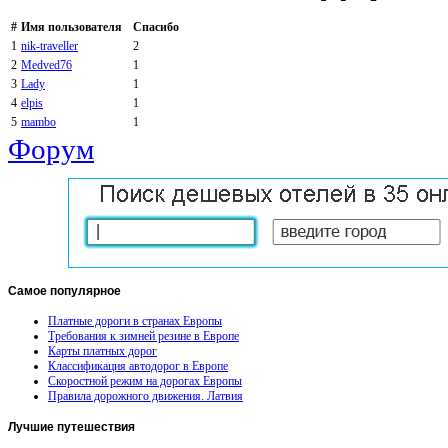
#
Имя пользователя
Спасибо
1
nik-traveller
2
2
Medved76
1
3
Lady
1
4
elpis
1
5
mambo
1
Форум
Самое
популярное
Платные дороги в странах Европы
Требования к зимней резине в Европе
Карты платных дорог
Классификация автодорог в Европе
Скоростной режим на дорогах Европы
Правила дорожного движения. Латвия
Лучшие
путешествия