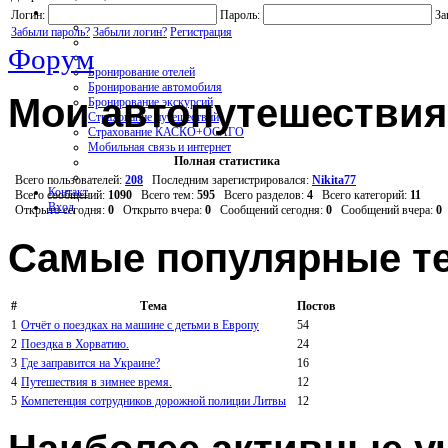
Услуги On-line
Логин:
Пароль:
За
Забыли пароль?
Забыли логин?
Регистрация
Форум
Бронирование отелей
Бронирование автомобиля
Мои автопутешествия
Бронирование экскурсий
Страхование путешествий
Страхование КАСКО+ОСАГО
Мобильная связь и интернет
Полная статистика
Всего пользователей:
208
Последним зарегистрировался:
Nikita77
Контакт
Всего сообщений:
1090
Всего тем:
595
Всего разделов:
4
Всего категорий:
11
Вход
Открыто сегодня:
0
Открыто вчера:
0
Сообщений сегодня:
0
Сообщений вчера:
0
Самые популярные т
#
Тема
Постов
1
Отчёт о поездках на машине с детьми в Европу
54
2
Поездка в Хорватию.
24
3
Где заправится на Украине?
16
4
Путешествия в зимнее время.
12
5
Компетенция сотрудников дорожной полиции Литвы
12