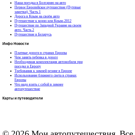
Наша поездка в Болгарию на авто
Первое Европейское путешествие (Путевые
заметки). Часть 1
Дорога в Крым на своём авто
Путешествие к морю или Крым-2012
Путешествие по Западной Украине на своем
авто. Часть 2
Путешествие в Беларусь
Инфо
Новости
Платные дороги в странах Европы
Чем занять ребенка в дороге
Необходимая комплектация автомобиля при
поездке в Европу
Требования к зимней резине в Европе
Использование ближнего света в странах
Европы
Что надо взять с собой в зимнее
автопутешествие
Карты
и путеводители
Автомобильная карта Латвии
Европа на колесах. Испания
Европа на колесах. Франция
Германия на автомобиле
© 2026 Мои автопутешествия. Все