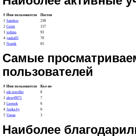
Наиболее активные у
#
Имя пользователя
Постов
1
Sanekos
238
2
Grinii
157
3
xolimo
93
4
yanka95
70
5
Nontik
65
Самые просматривае
пользователей
#
Имя пользователя
Кол-во
1
nik-traveller
8
2
alexej9071
7
3
Lisenok
6
4
Anika.by
6
5
Vagan
3
Наиболее благодарил