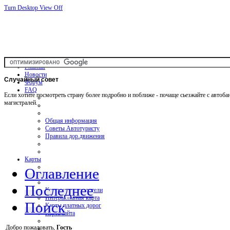
Turn Desktop View Off
Главная
Новости
Случайный
совет
Форум
FAQ
Если хотите посмотреть страну более подробно и поближе - почаще сьезжайте с автоба
магистралей.
Общая информация
Советы Автотуристу
Правила дор.движения
Карты
Оглавление
Последнее
Карты и путеводители
Интерактивная карта
Поиск
Карты платных дорог
Карта сайта
Добро пожаловать,
Гость