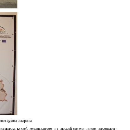
рная духота и жарища.
нтерьером, кухней, кондиционером и в высшей степени чутким персоналом –