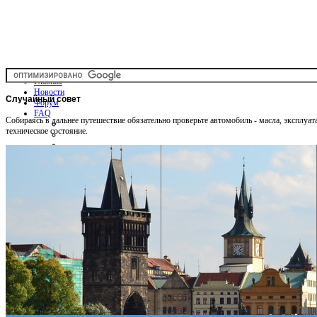
Главная
Новости
Случайный
совет
Форум
FAQ
Собираясь в дальнее путешествие обязательно проверьте автомобиль - масла, эксплуа
техническое состояние.
Общая информация
Советы Автотуристу
Правила дор.движения
Карты
Карты и путеводители
Интерактивная карта
Карты платных дорог
Карта сайта
Услуги On-line