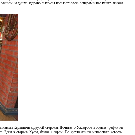
альзам на душу! Здорово было-бы побывать здесь вечером и послушать живой
нинными Карпатами с другой стороны. Почитав о Ужгороде и оценив трафик на
же. Едем в сторону Хуста, ближе к горам. По чутью или по мановению чего-то,