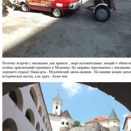
Поэтому встречи с земляками ,как правило , море положительных эмоций о обмен мн
особых приключений стремимся в Мукачево. На заправке пересекаемся с земляками
хорошего отдыха! Наша цель - Мукачевский замок-паланок . На машине можно заехат
исторических местах, а их здесь – более чем.