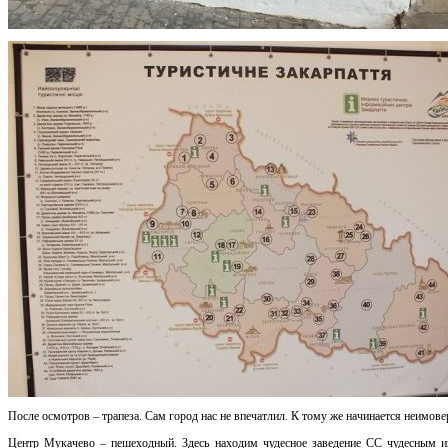
После осмотров – трапеза. Сам город нас не впечатлил. К тому же начинается неимове
Центр Мукачево – пешеходный. Здесь находим чудесное заведение СС чудесным и