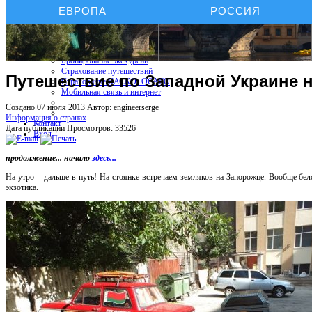
ЕВРОПА
РОССИЯ
Бронирование отелей
Бронирование автомобиля
Бронирование экскурсий
Страхование путешествий
Путешествие по Западной Украине н
Страхование КАСКО+ОСАГО
Мобильная связь и интернет
Создано 07 июля 2013
Автор: engineerserge
Информация о странах
Контакт
Дата публикации
Просмотров: 33526
Вход
продолжение... начало
здесь...
На утро – дальше в путь! На стоянке встречаем земляков на Запорожце. Вообще бело
экзотика.