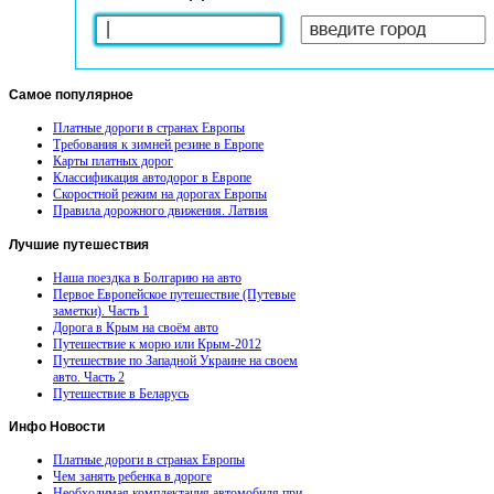
Самое
популярное
Платные дороги в странах Европы
Требования к зимней резине в Европе
Карты платных дорог
Классификация автодорог в Европе
Скоростной режим на дорогах Европы
Правила дорожного движения. Латвия
Лучшие
путешествия
Наша поездка в Болгарию на авто
Первое Европейское путешествие (Путевые
заметки). Часть 1
Дорога в Крым на своём авто
Путешествие к морю или Крым-2012
Путешествие по Западной Украине на своем
авто. Часть 2
Путешествие в Беларусь
Инфо
Новости
Платные дороги в странах Европы
Чем занять ребенка в дороге
Необходимая комплектация автомобиля при