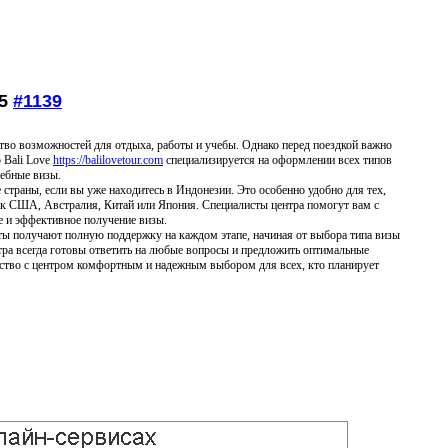
55
#1139
тво возможностей для отдыха, работы и учебы. Однако перед поездкой важно
 Bali Love
https://balilovetour.com
специализируется на оформлении всех типов
чебные визы.
 страны, если вы уже находитесь в Индонезии. Это особенно удобно для тех,
как США, Австралия, Китай или Япония. Специалисты центра помогут вам с
 и эффективное получение визы.
нты получают полную поддержку на каждом этапе, начиная от выбора типа визы
тра всегда готовы ответить на любые вопросы и предложить оптимальные
ество с центром комфортным и надежным выбором для всех, кто планирует