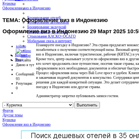
Курилка
Оформление виз в Индонезию
Бронирование отелей
ТЕМА: Оформление виз в Индонезию
Бронирование автомобиля
Бронирование экскурсий
Оформление виз в Индонезию
29 Март 2025 10:
Страхование путешествий
Страхование КАСКО+ОСАГО
Мобильная связь и интернет
Планируете поездку в Индонезию? Эта страна предлагает множес
xolimo
позаботиться о получении соответствующей визы. Визовый центр
виз в Индонезию, включая туристические, рабочие (КИТАС) и у
Контакт
Кроме того, центр оказывает услуги по оформлению виз в другие
Вход
Вне сайта
кто хочет продолжить свое путешествие, посетив такие страны, 
Давно я тут
оформлением всех необходимых документов и обеспечат быстрое
Процесс оформления визы через Bali Love прост и удобен. Клие
Сообщений:
и заканчивая подачей документов в консульство. Сотрудники цен
93
решения для каждой конкретной ситуации. Это делает сотруднич
Репутация:
поездку в Индонезию или другие страны.
0
Администратор запретил публиковать записи гостям.
Форум
Другие темы
Курилка
Оформление виз в Индонезию