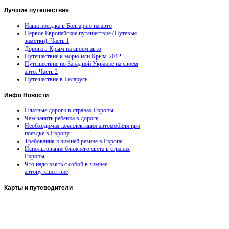
Лучшие
путешествия
Наша поездка в Болгарию на авто
Первое Европейское путешествие (Путевые
заметки). Часть 1
Дорога в Крым на своём авто
Путешествие к морю или Крым-2012
Путешествие по Западной Украине на своем
авто. Часть 2
Путешествие в Беларусь
Инфо
Новости
Платные дороги в странах Европы
Чем занять ребенка в дороге
Необходимая комплектация автомобиля при
поездке в Европу
Требования к зимней резине в Европе
Использование ближнего света в странах
Европы
Что надо взять с собой в зимнее
автопутешествие
Карты
и путеводители
Автомобильная карта Латвии
Европа на колесах. Испания
Европа на колесах. Франция