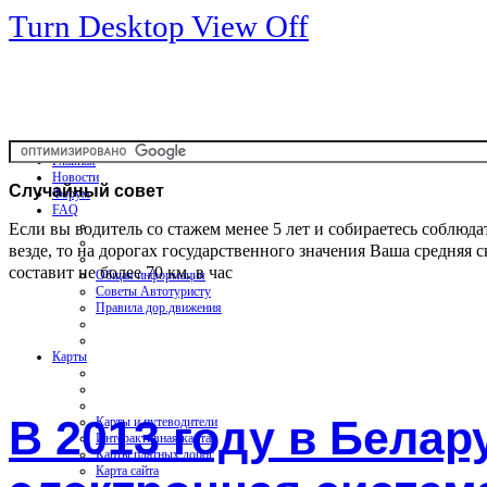
Turn Desktop View Off
Главная
Новости
Случайный
совет
Форум
FAQ
Если вы водитель со стажем менее 5 лет и собираетесь соблюда
везде, то на дорогах государственного значения Ваша средняя с
составит не более 70 км. в час
Общая информация
Советы Автотуристу
Правила дор.движения
Карты
В 2013 году в Белар
Карты и путеводители
Интерактивная карта
Карты платных дорог
Карта сайта