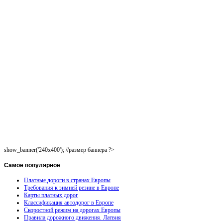
show_banner('240x400'); //размер баннера ?>
Самое
популярное
Платные дороги в странах Европы
Требования к зимней резине в Европе
Карты платных дорог
Классификация автодорог в Европе
Скоростной режим на дорогах Европы
Правила дорожного движения. Латвия