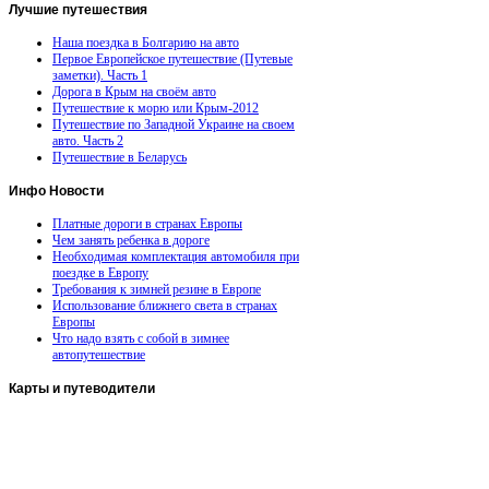
Лучшие
путешествия
Наша поездка в Болгарию на авто
Первое Европейское путешествие (Путевые
заметки). Часть 1
Дорога в Крым на своём авто
Путешествие к морю или Крым-2012
Путешествие по Западной Украине на своем
авто. Часть 2
Путешествие в Беларусь
Инфо
Новости
Платные дороги в странах Европы
Чем занять ребенка в дороге
Необходимая комплектация автомобиля при
поездке в Европу
Требования к зимней резине в Европе
Использование ближнего света в странах
Европы
Что надо взять с собой в зимнее
автопутешествие
Карты
и путеводители
Автомобильная карта Латвии
Европа на колесах. Испания
Европа на колесах. Франция
Германия на автомобиле