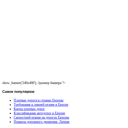
show_banner('240x400'); //размер баннера ?>
Самое
популярное
Платные дороги в странах Европы
Требования к зимней резине в Европе
Карты платных дорог
Классификация автодорог в Европе
Скоростной режим на дорогах Европы
Правила дорожного движения. Латвия