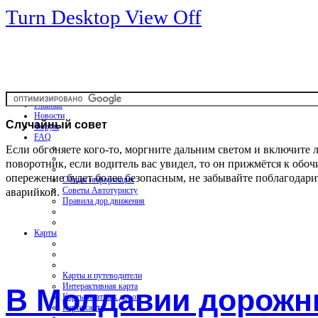
Turn Desktop View Off
Главная
Новости
Случайный
совет
Форум
FAQ
Если обгоняете кого-то, моргните дальним светом и включите 
поворотник, если водитель вас увидел, то он прижмётся к обоч
опережение будет более безопасным, не забывайте поблагодари
Общая информация
аварийкой.
Советы Автотуристу
Правила дор.движения
Карты
Карты и путеводители
Интерактивная карта
В Молдавии дорожн
Карты платных дорог
Карта сайта