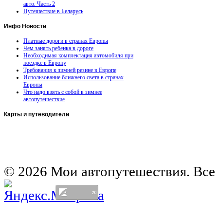
авто. Часть 2
Путешествие в Беларусь
Инфо
Новости
Платные дороги в странах Европы
Чем занять ребенка в дороге
Необходимая комплектация автомобиля при
поездке в Европу
Требования к зимней резине в Европе
Использование ближнего света в странах
Европы
Что надо взять с собой в зимнее
автопутешествие
Карты
и путеводители
Автомобильная карта Латвии
Европа на колесах. Испания
Европа на колесах. Франция
Германия на автомобиле
© 2026 Мои автопутешествия. Все