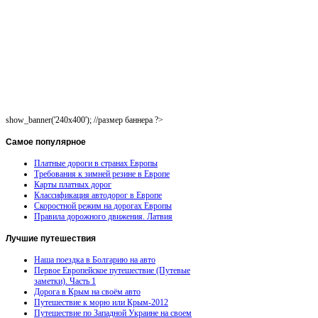
show_banner('240x400'); //размер баннера ?>
Самое
популярное
Платные дороги в странах Европы
Требования к зимней резине в Европе
Карты платных дорог
Классификация автодорог в Европе
Скоростной режим на дорогах Европы
Правила дорожного движения. Латвия
Лучшие
путешествия
Наша поездка в Болгарию на авто
Первое Европейское путешествие (Путевые
заметки). Часть 1
Дорога в Крым на своём авто
Путешествие к морю или Крым-2012
Путешествие по Западной Украине на своем