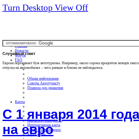
Turn Desktop View Off
Главная
Новости
Случайный
совет
Форум
FAQ
Европа переживает бум автотуризма. Например, около сорока процентов немцев ежег
отпуска на автомобилях – чего раньше и близко не наблюдалось.
Общая информация
Советы Автотуристу
Правила дор.движения
Карты
С 1 января 2014 год
Карты и путеводители
на евро
Интерактивная карта
Карты платных дорог
Карта сайта