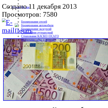
Создано 11 декабря 2013
Услуги On-line
Просмотров: 7580
Бронирование отелей
Бронирование автомобиля
Бронирование экскурсий
Страхование путешествий
Страхование КАСКО+ОСАГО
Мобильная связь и интернет
Контакт
Вход