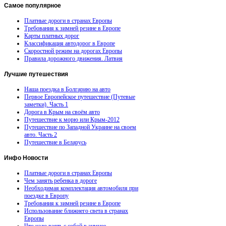
Самое
популярное
Платные дороги в странах Европы
Требования к зимней резине в Европе
Карты платных дорог
Классификация автодорог в Европе
Скоростной режим на дорогах Европы
Правила дорожного движения. Латвия
Лучшие
путешествия
Наша поездка в Болгарию на авто
Первое Европейское путешествие (Путевые
заметки). Часть 1
Дорога в Крым на своём авто
Путешествие к морю или Крым-2012
Путешествие по Западной Украине на своем
авто. Часть 2
Путешествие в Беларусь
Инфо
Новости
Платные дороги в странах Европы
Чем занять ребенка в дороге
Необходимая комплектация автомобиля при
поездке в Европу
Требования к зимней резине в Европе
Использование ближнего света в странах
Европы
Что надо взять с собой в зимнее