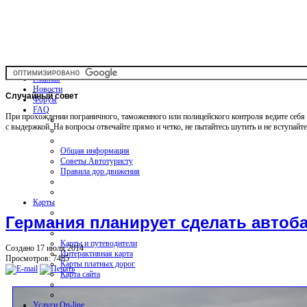
Главная
Новости
Случайный
совет
Форум
FAQ
При прохождении пограничного, таможенного или полицейского контроля ведите себя 
с выдержкой. На вопросы отвечайте прямо и четко, не пытайтесь шутить и не вступайте
Общая информация
Советы Автотуристу
Правила дор.движения
Карты
Германия планирует сделать авто
Карты и путеводители
Создано 17 июля 2014
Интерактивная карта
Просмотров: 7485
Карты платных дорог
Карта сайта
Услуги On-line