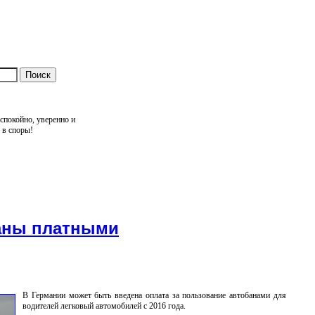
спокойно, уверенно и
 в споры!
баны платными
В Германии может быть введена оплата за пользование автобанами для
водителей легковый автомобилей с 2016 года.