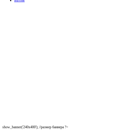
Балтия
show_banner('240x400'); //размер баннера ?>