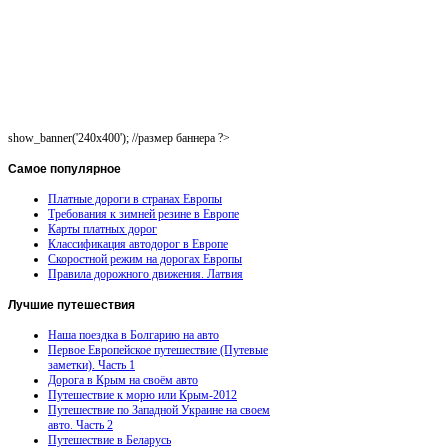
show_banner('240x400'); //размер баннера ?>
Самое
популярное
Платные дороги в странах Европы
Требования к зимней резине в Европе
Карты платных дорог
Классификация автодорог в Европе
Скоростной режим на дорогах Европы
Правила дорожного движения. Латвия
Лучшие
путешествия
Наша поездка в Болгарию на авто
Первое Европейское путешествие (Путевые
заметки). Часть 1
Дорога в Крым на своём авто
Путешествие к морю или Крым-2012
Путешествие по Западной Украине на своем
авто. Часть 2
Путешествие в Беларусь