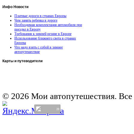
Инфо
Новости
Платные дороги в странах Европы
Чем занять ребенка в дороге
Необходимая комплектация автомобиля при
поездке в Европу
Требования к зимней резине в Европе
Использование ближнего света в странах
Европы
Что надо взять с собой в зимнее
автопутешествие
Карты
и путеводители
Автомобильная карта Латвии
Европа на колесах. Испания
Европа на колесах. Франция
Германия на автомобиле
© 2026 Мои автопутешествия. Все