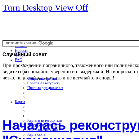
Turn Desktop View Off
Главная
Новости
Случайный
совет
Форум
FAQ
При прохождении пограничного, таможенного или полицейско
ведите себя спокойно, уверенно и с выдержкой. На вопросы от
четко, не пытайтесь шутить и не вступайте в споры!
Общая информация
Советы Автотуристу
Правила дор.движения
Карты
Началась реконстру
Карты и путеводители
Интерактивная карта
Карты платных дорог
Карта сайта