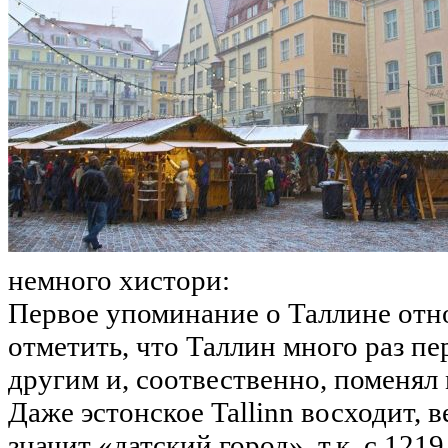
немного хистори:
Первое упоминание о Таллине отно
отметить, что Таллин много раз пе
другим и, соотвественно, поменял
Даже эстонское Tallinn восходит, ве
значит «датский город», т.к. с 121