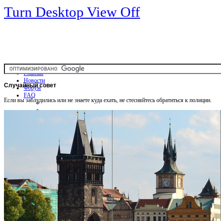
Turn Desktop View Off
Главная
Новости
Случайный
совет
Форум
FAQ
Если вы заблудились или не знаете куда ехать, не стесняйтесь обратиться к полиции.
Общая информация
Советы Автотуристу
Правила дор.движения
Карты
Карты и путеводители
Интерактивная карта
Карты платных дорог
Карта сайта