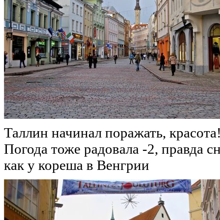
Таллин начинал поражать, красота!
Погода тоже радовала -2, правда сн
как у кореша в Венгрии