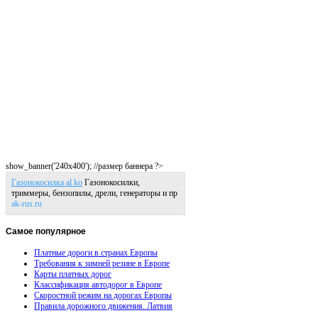
show_banner('240x400'); //размер баннера ?>
Газонокосилка al ko
Газонокосилки,
триммеры, бензопилы, дрели, генераторы и пр
ak-rus.ru
Самое
популярное
Платные дороги в странах Европы
Требования к зимней резине в Европе
Карты платных дорог
Классификация автодорог в Европе
Скоростной режим на дорогах Европы
Правила дорожного движения. Латвия