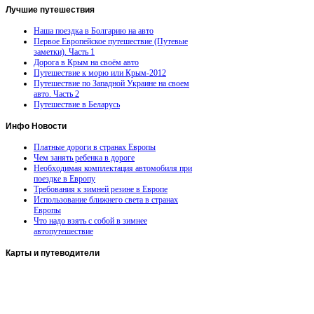
Лучшие
путешествия
Наша поездка в Болгарию на авто
Первое Европейское путешествие (Путевые
заметки). Часть 1
Дорога в Крым на своём авто
Путешествие к морю или Крым-2012
Путешествие по Западной Украине на своем
авто. Часть 2
Путешествие в Беларусь
Инфо
Новости
Платные дороги в странах Европы
Чем занять ребенка в дороге
Необходимая комплектация автомобиля при
поездке в Европу
Требования к зимней резине в Европе
Использование ближнего света в странах
Европы
Что надо взять с собой в зимнее
автопутешествие
Карты
и путеводители
Автомобильная карта Латвии
Европа на колесах. Испания
Европа на колесах. Франция