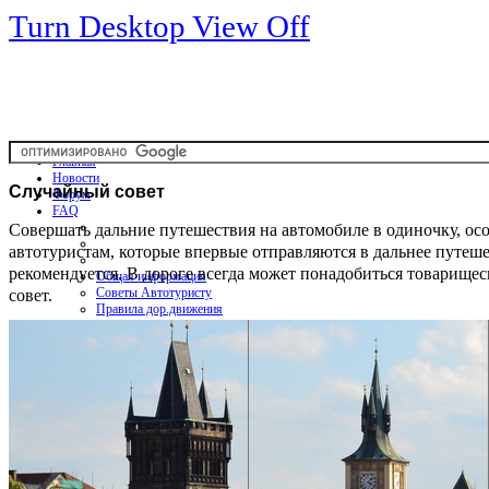
Turn Desktop View Off
Главная
Новости
Случайный
совет
Форум
FAQ
Совершать дальние путешествия на автомобиле в одиночку, ос
автотуристам, которые впервые отправляются в дальнее путеше
рекомендуется. В дороге всегда может понадобиться товарище
Общая информация
совет.
Советы Автотуристу
Правила дор.движения
Карты
Карты и путеводители
Интерактивная карта
Карты платных дорог
Карта сайта