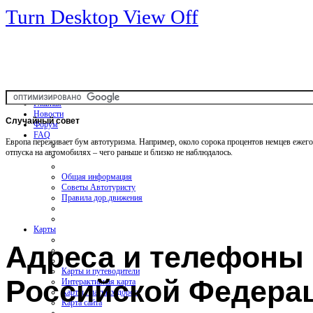
Turn Desktop View Off
Главная
Новости
Случайный
совет
Форум
FAQ
Европа переживает бум автотуризма. Например, около сорока процентов немцев ежег
отпуска на автомобилях – чего раньше и близко не наблюдалось.
Общая информация
Советы Автотуристу
Правила дор.движения
Карты
Адреса и телефоны
Карты и путеводители
Российской Федера
Интерактивная карта
Карты платных дорог
Карта сайта