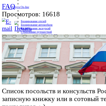
FAQ
Услуги On-line
Просмотров: 16618
Бронирование отелей
Бронирование автомобиля
Бронирование экскурсий
Страхование путешествий
Страхование КАСКО+ОСАГО
Мобильная связь и интернет
Контакт
Вход
Список посольств и консульств Ро
записную книжку или в сотовый те