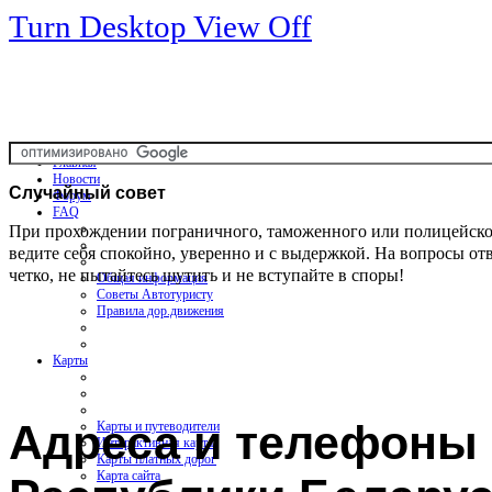
Turn Desktop View Off
Главная
Новости
Случайный
совет
Форум
FAQ
При прохождении пограничного, таможенного или полицейско
ведите себя спокойно, уверенно и с выдержкой. На вопросы от
четко, не пытайтесь шутить и не вступайте в споры!
Общая информация
Советы Автотуристу
Правила дор.движения
Карты
Адреса и телефоны
Карты и путеводители
Интерактивная карта
Карты платных дорог
Карта сайта