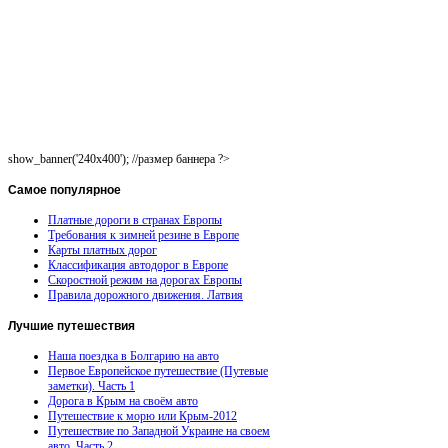
show_banner('240x400'); //размер баннера ?>
Самое
популярное
Платные дороги в странах Европы
Требования к зимней резине в Европе
Карты платных дорог
Классификация автодорог в Европе
Скоростной режим на дорогах Европы
Правила дорожного движения. Латвия
Лучшие
путешествия
Наша поездка в Болгарию на авто
Первое Европейское путешествие (Путевые
заметки). Часть 1
Дорога в Крым на своём авто
Путешествие к морю или Крым-2012
Путешествие по Западной Украине на своем
авто. Часть 2