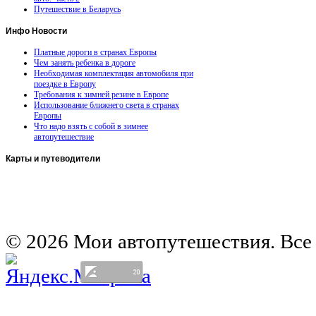
Путешествие в Беларусь
Инфо
Новости
Платные дороги в странах Европы
Чем занять ребенка в дороге
Необходимая комплектация автомобиля при
поездке в Европу
Требования к зимней резине в Европе
Использование ближнего света в странах
Европы
Что надо взять с собой в зимнее
автопутешествие
Карты
и путеводители
Автомобильная карта Латвии
Европа на колесах. Испания
Европа на колесах. Франция
Германия на автомобиле
© 2026 Мои автопутешествия. Все