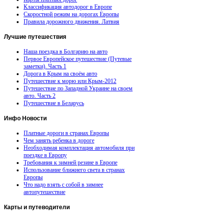
Классификация автодорог в Европе
Скоростной режим на дорогах Европы
Правила дорожного движения. Латвия
Лучшие
путешествия
Наша поездка в Болгарию на авто
Первое Европейское путешествие (Путевые
заметки). Часть 1
Дорога в Крым на своём авто
Путешествие к морю или Крым-2012
Путешествие по Западной Украине на своем
авто. Часть 2
Путешествие в Беларусь
Инфо
Новости
Платные дороги в странах Европы
Чем занять ребенка в дороге
Необходимая комплектация автомобиля при
поездке в Европу
Требования к зимней резине в Европе
Использование ближнего света в странах
Европы
Что надо взять с собой в зимнее
автопутешествие
Карты
и путеводители