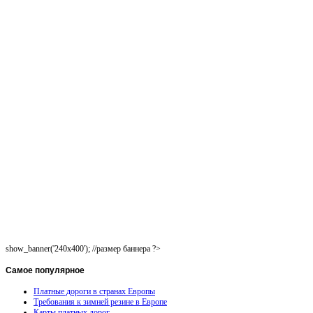
show_banner('240x400'); //размер баннера ?>
Самое
популярное
Платные дороги в странах Европы
Требования к зимней резине в Европе
Карты платных дорог