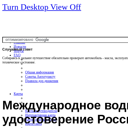
Turn Desktop View Off
Главная
Новости
Случайный
совет
Форум
FAQ
Собираясь в дальнее путешествие обязательно проверьте автомобиль - масла, эксплуа
техническое состояние.
Общая информация
Советы Автотуристу
Правила дор.движения
Карты
Международное вод
Карты и путеводители
удостоверение Рос
Интерактивная карта
Карты платных дорог
Карта сайта