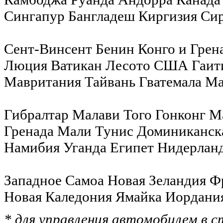
Сингапур Бангладеш Киргизия Сир
Сент-Винсент Бенин Конго и Грен
Люция Ватикан Лесото США Гаити
Мавритания Тайвань Гватемала Ма
Гибралтар Малави Того Гонконг М
Гренада Мали Тунис Доминиканск
Намибия Уганда Египет Нидерла
Западное Самоа Новая Зеландия Ф
Новая Каледония Ямайка Иордани
* для управления автомобилем в с