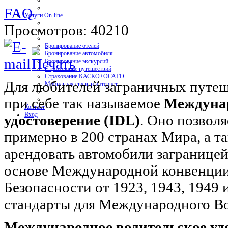
FAQ
Услуги On-line
Просмотров: 40210
Бронирование отелей
Бронирование автомобиля
Бронирование экскурсий
Страхование путешествий
Страхование КАСКО+ОСАГО
Для любителей заграничных путеш
Мобильная связь и интернет
при себе так называемое
Междунар
Контакт
Вход
удостоверение (IDL)
. Оно позвол
примерно в 200 странах Мира, а т
арендовать автомобили заграницей
основе Международной конвенци
Безопасности от 1923, 1943, 1949 
стандарты для Международного Во
Международное водительское удо