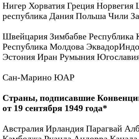
Нигер Хорватия Греция Норвегия 
республика Дания Польша Чили З
Швейцария Зимбабве Республика 
Республика Молдова ЭквадорИндо
Эстония Иран Румыния Югослави
Сан-Марино ЮАР
Страны, подписавшие Конвенц
от 19 сентября 1949 года*
Австралия Ирландия Парагвай Ал
Камбоджа Руанда Андорра Канада