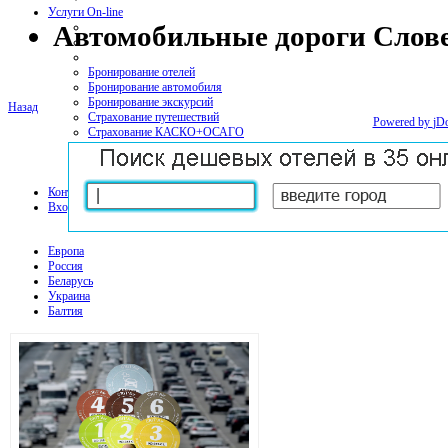
Услуги On-line
Автомобильные дороги Сл
Бронирование отелей
Бронирование автомобиля
Бронирование экскурсий
Назад
Страхование путешествий
Powered by
jD
Страхование КАСКО+ОСАГО
Мобильная связь и интернет
Контакт
Вход
Европа
Россия
Беларусь
Украина
Балтия