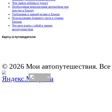
Чем занять ребенка в дороге
Необходимая комплектация автомобиля при
поездке в Европу
Требования к зимней резине в Европе
Использование ближнего света в странах
Европы
Что надо взять с собой в зимнее
автопутешествие
Карты
и путеводители
Автомобильная карта Латвии
Европа на колесах. Испания
Европа на колесах. Франция
Германия на автомобиле
© 2026 Мои автопутешествия. Все