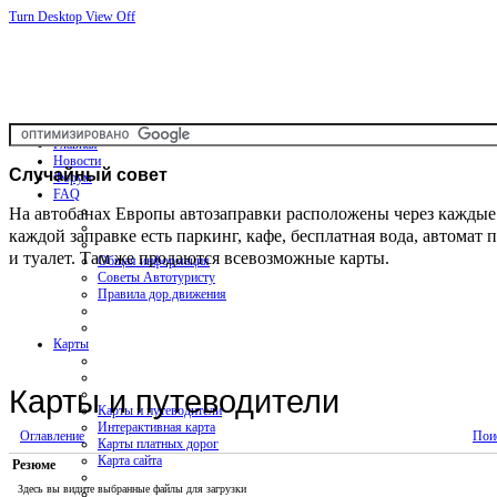
Turn Desktop View Off
Главная
Новости
Случайный
совет
Форум
FAQ
На автобанах Европы автозаправки расположены через каждые 
каждой заправке есть паркинг, кафе, бесплатная вода, автомат 
и туалет. Там же продаются всевозможные карты.
Общая информация
Советы Автотуристу
Правила дор.движения
Карты
Карты и путеводители
Карты и путеводители
Интерактивная карта
Оглавление
Пои
Карты платных дорог
Карта сайта
Резюме
Здесь вы видите выбранные файлы для загрузки