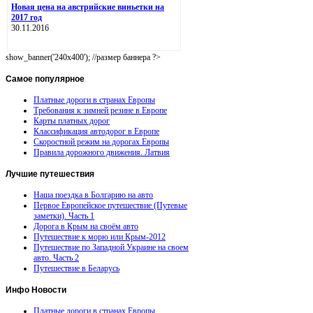
Новая цена на австрийские виньетки на
2017 год
30.11.2016
show_banner('240x400'); //размер баннера ?>
Самое
популярное
Платные дороги в странах Европы
Требования к зимней резине в Европе
Карты платных дорог
Классификация автодорог в Европе
Скоростной режим на дорогах Европы
Правила дорожного движения. Латвия
Лучшие
путешествия
Наша поездка в Болгарию на авто
Первое Европейское путешествие (Путевые
заметки). Часть 1
Дорога в Крым на своём авто
Путешествие к морю или Крым-2012
Путешествие по Западной Украине на своем
авто. Часть 2
Путешествие в Беларусь
Инфо
Новости
Платные дороги в странах Европы