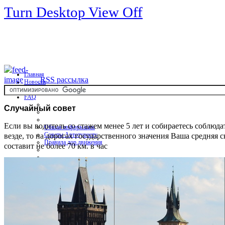
Turn Desktop View Off
Главная
RSS рассылка
Новости
Форум
FAQ
Случайный
совет
Если вы водитель со стажем менее 5 лет и собираетесь соблюда
Общая информация
везде, то на дорогах государственного значения Ваша средняя с
Советы Автотуристу
Правила дор.движения
составит не более 70 км. в час
Карты
Карты и путеводители
Интерактивная карта
Карты платных дорог
Карта сайта