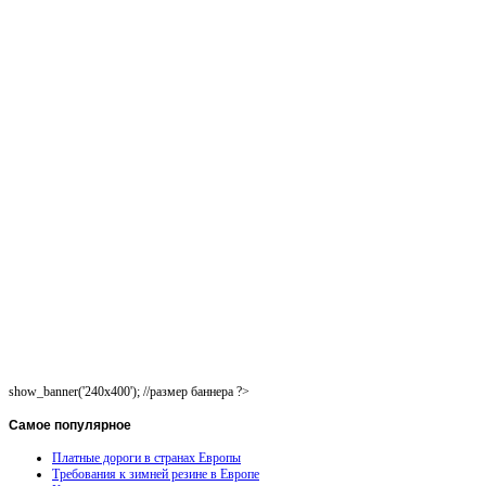
show_banner('240x400'); //размер баннера ?>
Самое
популярное
Платные дороги в странах Европы
Требования к зимней резине в Европе