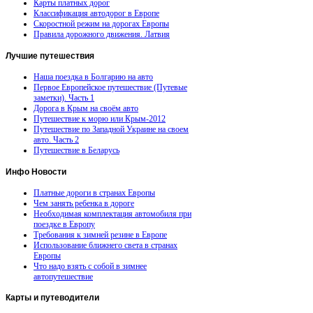
Карты платных дорог
Классификация автодорог в Европе
Скоростной режим на дорогах Европы
Правила дорожного движения. Латвия
Лучшие
путешествия
Наша поездка в Болгарию на авто
Первое Европейское путешествие (Путевые
заметки). Часть 1
Дорога в Крым на своём авто
Путешествие к морю или Крым-2012
Путешествие по Западной Украине на своем
авто. Часть 2
Путешествие в Беларусь
Инфо
Новости
Платные дороги в странах Европы
Чем занять ребенка в дороге
Необходимая комплектация автомобиля при
поездке в Европу
Требования к зимней резине в Европе
Использование ближнего света в странах
Европы
Что надо взять с собой в зимнее
автопутешествие
Карты
и путеводители