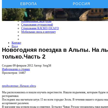
ЕВРОПА
РОССИЯ
Бронирование отелей
Бронирование автомобиля
Бронирование экскурсий
Страхование путешествий
Страхование КАСКО+ОСАГО
Мобильная связь и интернет
Контакт
Вход
Новогодняя поездка в Альпы. На лы
только.Часть 2
Создано 09 февраля 2012
Автор: Serg58
Информация о странах
Просмотров: 14467
продолжение. Начало здесь
Мы расположились и пошли изучать окрестности. Нашли подъемник, которым будем по
ресторанчики.
Последних мы насчитали штук 15 во всем городке Зелль. В течении нашего отдыха мы 
ассортимент различен.
В магазине мы купили воды и спиртное. Бутылку Чивас Регала умудрились-таки выпить