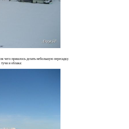
для чего пришлось делать небольшую пересадку.
 тучи и облака: