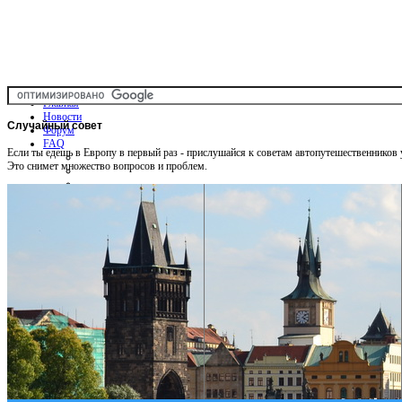
Главная
Новости
Случайный
совет
Форум
FAQ
Если ты едешь в Европу в первый раз - прислушайся к советам автопутешественников
Это снимет множество вопросов и проблем.
Общая информация
Советы Автотуристу
Правила дор.движения
Карты
Карты и путеводители
Интерактивная карта
Карты платных дорог
Карта сайта
Услуги On-line