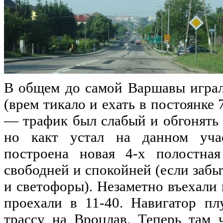
В общем
до
самой Варшавы играл
(врем тикало и ехать в постоянке 
— трафик был слабый и обгонят
но
какт устал
на
данном учас
построена новая 4-х полостна
свободней и спокойней (
если
забыт
и светофоры). Незаметно въехали 
проехали в 11-40. Навигатор п
трассу
на
Вроцлав. Теперь там ч