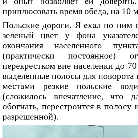
и
опыт
позволяет
ей
доверять
приплюсовать
время
обеда
,
на
10
м
Польские
дороги
. Я
ехал
по
ним
зеленый
цвет
у
фона
указател
окончания
населенного
пункт
(
практически
постоянное
)
о
перекрестком
вне
населенки
до
70 
выделенные
полосы
для
поворота
местами
резкие
польские
води
(
сложилось
впечатление
, что 
обогнать
,
перестроится
в
полосу
разрешенной
).