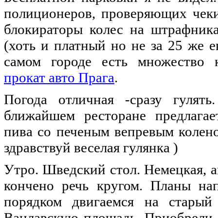
полиционеров, проверяющих чеки
блокираторы колес
на
штрафниках
(хоть и платный
но
не
за 25 же
е
самом городе есть множество 
прокат авто Прага
.
Погода
отличная
-сразу гулять
ближайшем ресторане предлагае
пива со печеным вепревым колено
здравствуй веселая гулянка )
Утро. Шведский стол. Немецкая, ан
кончено речь кругом. Планы на
порядком двигаемся
на
старый 
Вацлавскую площадь. Приобрели