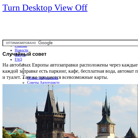
Turn Desktop View Off
Главная
Новости
Случайный
совет
Форум
FAQ
На автобанах Европы автозаправки расположены через каждые 
каждой заправке есть паркинг, кафе, бесплатная вода, автомат 
и туалет. Там же продаются всевозможные карты.
Общая информация
Советы Автотуристу
Правила дор.движения
Карты
Карты и путеводители
Интерактивная карта
Карты платных дорог
Карта сайта