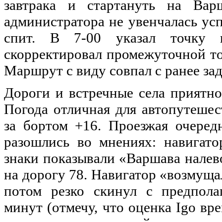
завтрака
и
стартануть
на
Вар
администратора
не
увенчалась
ус
спит
. В 7-00
указал
точку
скорректировал
промежуточной
т
Маршрут
с
виду
совпал
с
ранее
за
Дороги
и
встречные
села
приятно
Погода
отличная
для
автопутешес
за бортом +16.
Проезжая
очеред
разошлись
во
мнениях
:
навигато
знаки
показывали
«
Варшава
налев
на
дорогу
78. Навигатор «
возмуща
потом
резко
скинул
с
предпола
минут
(
отмечу
, что
оценка
Igo
вр