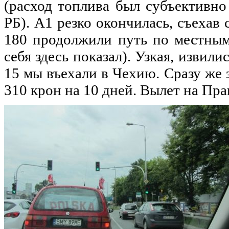
(расход топлива был субъективн
РБ). А1
резко
окончилась, съехав 
180 продолжили
путь
по
местным
себя здесь показал). Узкая, извили
15
мы
въехали в Чехию.
Сразу
же з
310 крон
на
10
дней
. Вылет
на
Праг