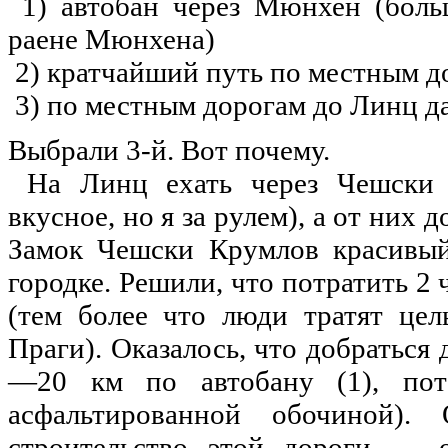
1) автобан через Мюнхен (боль
раене Мюнхена)
2) кратчайший
путь
по
местным до
3)
по
местным дорогам
до
Линц д
Выбрали 3-й. Вот почему.
На Линц ехать через Чешски Б
вкусное,
но
я за рулем), а от них
д
Замок Чешски Крумлов красивый
городке.
Решили
, что потратить 2
(тем более что люди тратят це
Праги
). Оказалось, что добраться
—20 км
по
автобану (1),
по
асфальтированной обочиной)
строительство этой
дороги
— о