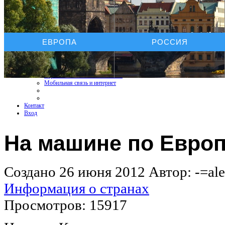
Услуги On-line
ЕВРОПА
РОССИЯ
Бронирование отелей
Бронирование автомобиля
Бронирование экскурсий
Страхование путешествий
Страхование КАСКО+ОСАГО
Мобильная связь и интернет
Контакт
Вход
На машине по Европ
Создано 26 июня 2012
Автор: -=ale
Информация о странах
Просмотров: 15917