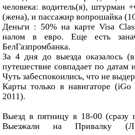
человека
:
водитель
(я),
штурман
+
(
жена
), и
пассажир
вопрошайка
(
1
Деньги
: 50%
на
карте
Visa Clas
налом
в
евро
. Еще
есть
зана
БелГазпромбанка
.
За
4 дня
до
выезда
оказалось
(
в
путешествие
совпадает
по
датам
Чуть
забеспокоились
, что
не
выде
Карты только в навигаторе (iGo
2011).
Выезд в пятницу в 18-00 (сразу 
Выезжали
на
Привалку (Лит