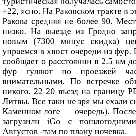
туристическая получалась самосто
+22, ясно. На Раковском тракте в 
Ракова средняя
не
более 90. Мест
низко. На выезде
из
Гродно зап
новым (7300 минус скидка) це
упраемся в хвост очереди
из
фур. 
сообщает о расстоянии в 2.5 км
д
фур гуляют
по
проезжей час
внимательными. По встречке об
никого. 22-20 въезд
на
границу РБ
Литвы. Все таки
не
зря
мы
ехали с
Каменном логе — очередь). Посл
загрузили iGo с пошлогодни
Августов -там
по
плану ночевка.