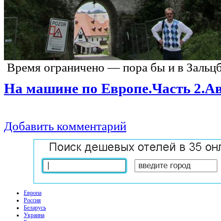
Время ограничено — пора бы и в
Зальцб
На машине
по
Европе.Часть 2.А
Добавить комментарий
Европа
Россия
Беларусь
Украина