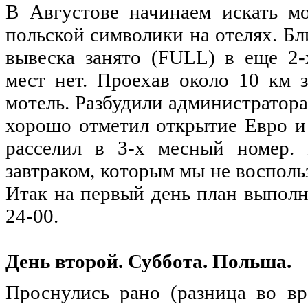
В
Августове
начинаем
искать
мо
польской
символики
на
отелях
.
Бл
вывеска
занято
(FULL) в еще 2
мест
нет.
Проехав
около
10 км з
мотель
.
Разбудили
администратор
хорошо
отметил
открытие
Евро
и
расселил
в 3-х
месный
номер
.
завтраком
,
которым
мы
не
восполь
Итак
на
первый
день
план
выполн
24-00.
День
второй
.
Суббота
.
Польша
.
Проснулись
рано
(
разница
во
вр