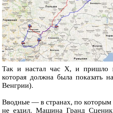
Так и
настал
час Х, и
пришло
которая
должна
была
показать
на
Венгрии
).
Вводные
— в
странах
,
по
которым
не
ездил
.
Машина
Гранд
Сценик