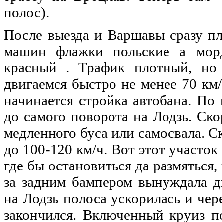
полос).
После
выезда
и Варшавы сразу пл
машин флажки
польские
а морд
красный . Трафик плотный,
но
двигаемся быстро
не
менее 70 км
начинается стройка автобана. По
до
самого
поворота
на
Лодзь. Ско
медленного буса или самосвала. С
до
100-120 км/ч. Вот этот участок
где бы остановиться да размяться,
за задним бампером вынуждала д
на
Лодзь полоса ускорилась и чер
закончился. Включенный круиз по