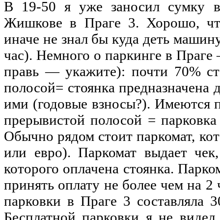
В 19-50 я уже заносил сумку 
Жишкове в Праге 3. Хорошо, что
иначе
не
знал бы куда деть машин
час). Немного о паркинге в Праг
правь — укажите): почти 70% с
полосой= стоянка предназначена 
ими (годовые взносы?). Имеются 
прерывистой полосой = парковка 
Обычно рядом стоит паркомат, ко
или
евро
). Паркомат выдает чек
которого оплачена стоянка. Парк
принять оплату
не
более чем
на
2 
парковки в Праге 3 составляла 
Бесплатной парковки я
не
видел