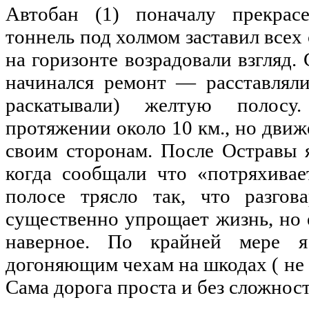
Автобан (1) поначалу прекрас
тоннель под холмом заставил всех
на
горизонте возрадовали взгляд. 
начинался ремонт — расставля
раскатывали) желтую
полосу
протяжении
около
10 км.,
но
движ
своим сторонам. После Остравы 
когда сообщали что «потряхивае
полосе трясло так, что разгов
существенно упрощает жизнь,
но
наверное
. По крайней мере
догоняющим чехам
на
шкодах (
не
Сама дорога проста и без сложност