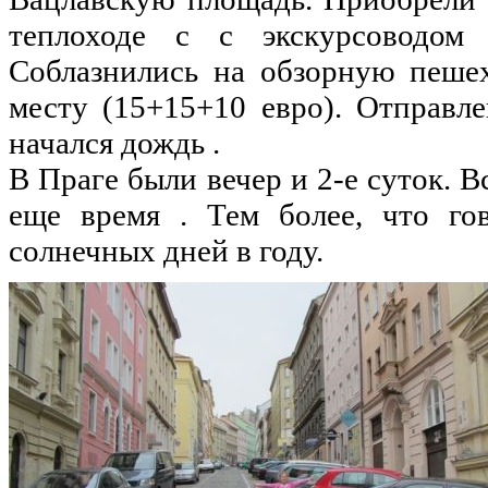
теплоходе с с экскурсоводо
Соблазнились
на
обзорную пеше
месту (15+15+10
евро
). Отправл
начался дождь .
В Праге
были
вечер и 2-е суток. 
еще
время
. Тем более, что го
солнечных
дней
в году.