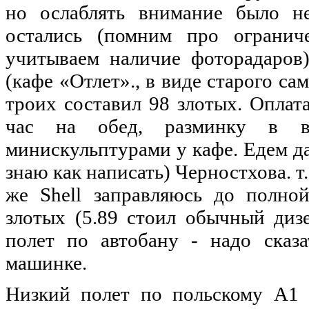
но
ослаблять внимание
было
не
остались (помним про ограни
учитываем наличие фоторадаров
(кафе «Отлет»., в виде старого са
троих составил 98
злотых
. Оплат
час
на
обед, разминку в 
минискульптурами у кафе. Едем да
знаю как написать) Черностхова. т.
же Shell заправляюсь
до
полной
злотых
(5.89 стоил обычный дизе
полет
по
автобану - надо сказа
машинке.
Низкий полет
по
польскому А1