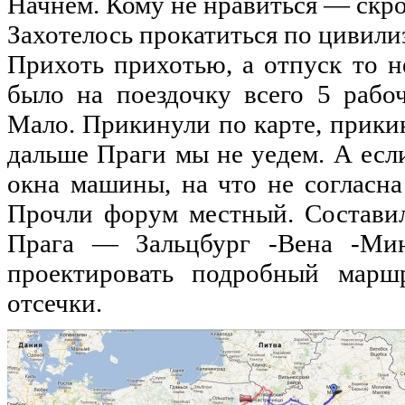
Начнем
.
Кому
не
нравиться
—
скр
Захотелось
прокатиться
по
цивили
Прихоть
прихотью
, а
отпуск
то
н
было
на
поездочку
всего
5
рабо
Мало
.
Прикинули
по
карте
,
прики
дальше
Праги
мы
не
уедем
. А
есл
окна
машины
,
на
что
не
согласна
Прочли
форум
местный
.
Состави
Прага
—
Зальцбург
-Вена
-Ми
проектировать
подробный
марш
отсечки
.