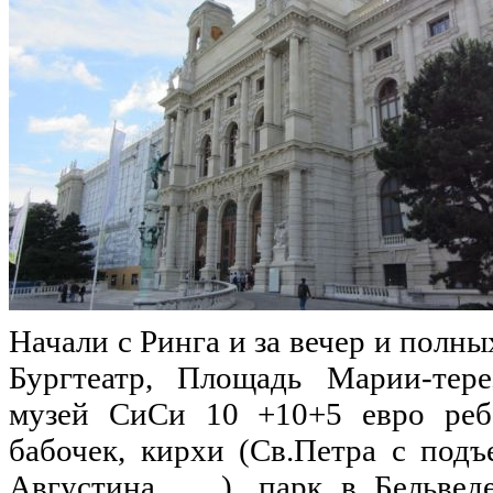
Начали с Ринга и за вечер и полны
Бургтеатр, Площадь Марии-тере
музей СиСи 10 +10+5 евро ребе
бабочек, кирхи (Св.Петра с под
Августина …..), парк в Бельвед