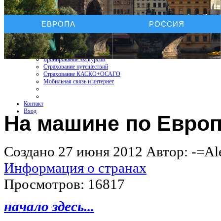
Услуги On-line
ЕВРОПА
РОССИЯ
Бронирование отелей
Бронирование автомобиля
Бронирование экскурсий
Страхование путешествий
Страхование КАСКО+ОСАГО
Мобильная связь и интернет
Контакт
Вход
На машине по Европ
Создано 27 июня 2012
Автор: -=Al
Информация о странах
Просмотров: 16817
начало здесь...