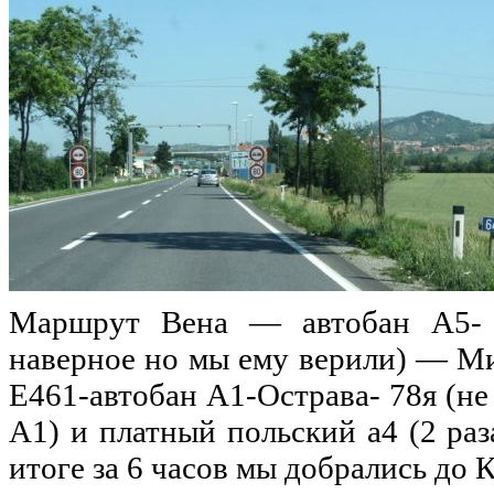
Маршрут Вена — автобан А5- 7
наверное но мы ему верили) — Ми
Е461-автобан А1-Острава- 78я (не
А1) и платный польский а4 (2 раз
итоге за 6 часов мы добрались до 