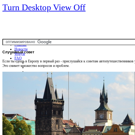
Turn Desktop View Off
Главная
Новости
Случайный
совет
Форум
FAQ
Если ты едешь в Европу в первый раз - прислушайся к советам автопутешественников
Это снимет множество вопросов и проблем.
Общая информация
Советы Автотуристу
Правила дор.движения
Карты
Карты и путеводители
Интерактивная карта
Карты платных дорог
Карта сайта