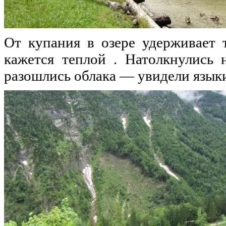
От купания в озере удерживает т
кажется теплой . Натолкнулись 
разошлись облака — увидели язык