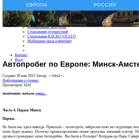
ЕВРОПА
РОССИЯ
Бронирование отелей
Бронирование автомобиля
Бронирование экскурсий
Страхование путешествий
Страхование КАСКО+ОСАГО
Мобильная связь и интернет
Контакт
Вход
Автопробег по Европе: Минск-Амст
Создано 28 мая 2013
Автор: -=AlexL=-
Информация о странах
Просмотров: 6241
окончание. начало
здесь...
Часть 4. Париж Минск
Париж.
Не были мы здесь никогда. Приехали – посмотреть, набросать план на следующие пос
ехать будет нужно). Поэтому преимущественно пешие прогулки, внешний осмотр. П
органа в громадных залах бесподобно.. Вы были в Полоцке? Нотрдам-де-Пари, Санкре