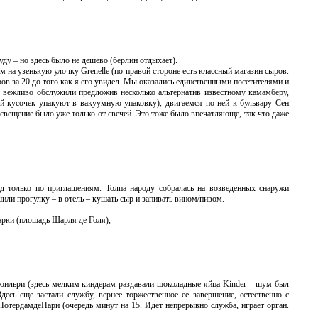
ду – но здесь было не дешево (берлин отдыхает).
на узенькую улочку Grenelle (по правой стороне есть классный магазин сыров.
ров за 20 до того как я его увидел. Мы оказались единственными посетителями и
ас вежливо обслужили предложив несколько альтернатив известному камамберу,
ый кусочек упакуют в вакуумную упаковку), двигаемся по ней к бульвару Сен
свещение было уже только от свечей. Это тоже было впечатляюще, так что даже
д только по приглашениям. Толпа народу собралась на возведенных снаружи
или прогулку – в отель – кушать сыр и запивать вином/пивом.
арки (площадь Шарля де Голя),
Тюильри (здесь мелким киндерам раздавали шоколадные яйца Kinder – шум был
Здесь еще застали службу, вернее торжественное ее завершение, естественно с
НотердамдеПари (очередь минут на 15. Идет непрерывно служба, играет орган.