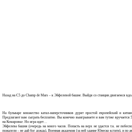
Назад на С5 до Champ de Mars – к Эйфелевой башне. Выйдя со станции двигаемся вдо
На бульваре множество катал-наперсточников дурят простой европейский и китая
Предлагают вам сыграть бесплатно. Вы конечно выигрываете и вам тутже вручается 
на Комаровке. Но игра идет…
Эйфелева башня (очередь на много часов. Попасть на верх не удастся т.к. не побесп
пожалели – не дай бог дождь), Военная академия (за ней здание Юнеско кстати), и по