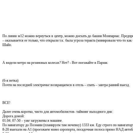
По линии м12 можно вернуться в центр, можно доехать до башни Монпарнас. Предпр
– оказывается ее только, что открыли т.к. была угроза теракта (минировали что-то ка
Шайо.
А видели метро на резиновых колесах? Нет? - Вот поезжайте в Париж:
(6-я ветка)
Почти на последней электричке возвращаемся в отель – спать – завтра ранний выезд.
ВСЕ!
Далее очень коротко, чисто для автомобилистов- тайминг выходного дня:
Дорога домой:
01.04. 07-50 – уже загружены в машине.
По навигатору до Познани (планируем там ночевку) 1333 км. Еду строго по навигатор
8-20 выехали на А1 (проезжаем мимо аэропорта, посадочная полоса прямо НАД автобан