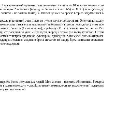
 Предварительный ориентир использования Карнета на 10 поездок оказался не
о карте 2 мобилиса (проезд на 24 часа в зонах 1-5) за 31.30 ( проезд в одну
не записал и не помню точно). С такими ценами за проезд всерьез задумаешься о
ерсаль в четвертой зоне и нам не нужно ничего доплачивать. Электрички ходят
ыхода стоят зазывалы и направляют за билетами в кассы через дорогу (там еще
ми 2х билетов (15 евро за шт), а ребенку (11 лет) сказали что бесплатно. Раз
му, что завернув за угол мы увидели дворец и огромную толпу туристов. С этой
ваемся от негров-продавцов сувенирной дребедени. Хотя музей только открылся
жаждущих медленно-медленно брела зигзагом ко входу. Врем ожидания составило
льно надоедал).
нтернете более искушенных людей. Мое мнение – посетить обязательно. Ремарка
 нет в комплекте (хотя устройство имеет возможность их подключения) а держать
ре у нас так вышло.)