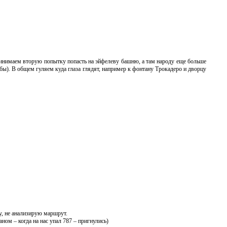
инимаем вторую попытку попасть на эйфелеву башню, а там народу еще больше
к бы). В общем гуляем куда глаза глядят, например к фонтану Трокадеро и дворцу
у, не анализирую маршрут.
ом – когда на нас упал 787 – пригнулись)