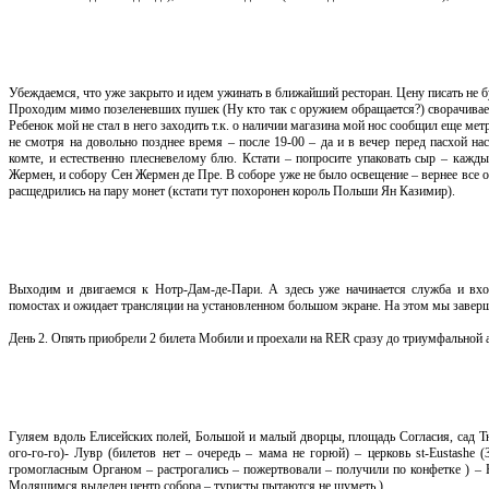
Убеждаемся, что уже закрыто и идем ужинать в ближайший ресторан. Цену писать не бу
Проходим мимо позеленевших пушек (Ну кто так с оружием обращается?) сворачиваем 
Ребенок мой не стал в него заходить т.к. о наличии магазина мой нос сообщил еще мет
не смотря на довольно позднее время – после 19-00 – да и в вечер перед пасхой н
комте, и естественно плесневелому блю. Кстати – попросите упаковать сыр – кажд
Жермен, и собору Сен Жермен де Пре. В соборе уже не было освещение – вернее все о
расщедрились на пару монет (кстати тут похоронен король Польши Ян Казимир).
Выходим и двигаемся к Нотр-Дам-де-Пари. А здесь уже начинается служба и вхо
помостах и ожидает трансляции на установленном большом экране. На этом мы заверш
День 2. Опять приобрели 2 билета Мобили и проехали на RER сразу до триумфальной 
Гуляем вдоль Елисейских полей, Большой и малый дворцы, площадь Согласия, сад 
ого-го-го)- Лувр (билетов нет – очередь – мама не горюй) – церковь st-Eustashe (
громогласным Органом – растрогались – пожертвовали – получили по конфетке ) – 
Молящимся выделен центр собора – туристы пытаются не шуметь.)