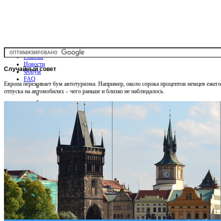
Главная
Новости
Случайный
совет
Форум
FAQ
Европа переживает бум автотуризма. Например, около сорока процентов немцев ежег
отпуска на автомобилях – чего раньше и близко не наблюдалось.
Общая информация
Советы Автотуристу
Правила дор.движения
Карты
Карты и путеводители
Интерактивная карта
Карты платных дорог
Карта сайта
Услуги On-line