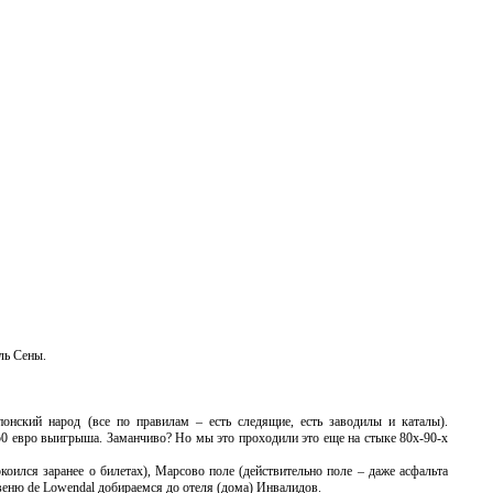
ль Сены.
понский народ (все по правилам – есть следящие, есть заводилы и каталы).
50 евро выигрыша. Заманчиво? Но мы это проходили это еще на стыке 80х-90-х
окоился заранее о билетах), Марсово поле (действительно поле – даже асфальта
 авеню de Lowendal добираемся до отеля (дома) Инвалидов.