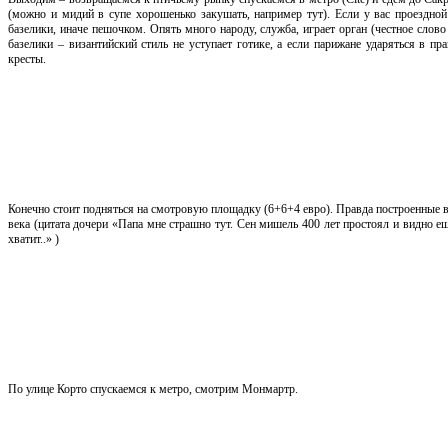
(можно и мидий в супе хорошенько закушать, например тут). Если у вас проездн
базелики, иначе пешочком. Опять много народу, служба, играет орган (честное слов
базелики – византийский стиль не уступает готике, а если парижане ударяться в п
кресты.
Конечно стоит подняться на смотровую площадку (6+6+4 евро). Правда построенные в 
века (цитата дочери «Папа мне страшно тут. Сен мишель 400 лет простоял и видно еще
хватит..» )
По улице Корто спускаемся к метро, смотрим Монмартр.