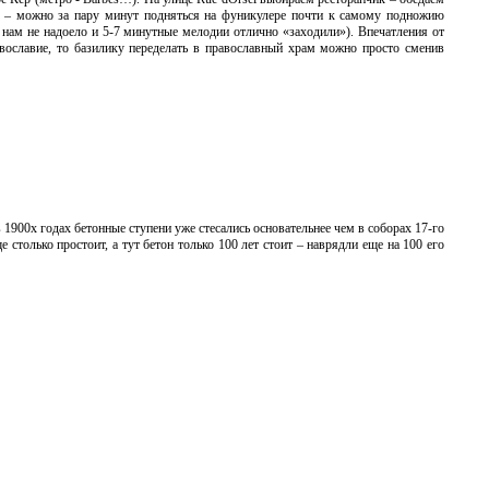
ой – можно за пару минут подняться на фуникулере почти к самому подножию
о нам не надоело и 5-7 минутные мелодии отлично «заходили»). Впечатления от
равославие, то базилику переделать в православный храм можно просто сменив
1900х годах бетонные ступени уже стесались основательнее чем в соборах 17-го
 столько простоит, а тут бетон только 100 лет стоит – наврядли еще на 100 его