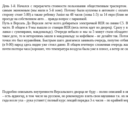
День 1-й. Начался с перерасчета стоимости пользования общественным траспортом.
самым экономным (мы жили в 5-й зоне). Потому были куплены в автомате с оплатой п
сторону стоит 5.80) а также ребенку Junior на 48 часов (зоны 1-5) за 14 евро (блин 
проезде на собственном авто… правда вопрос с парковкой.
Путь в Версаль. До Версаля легче всего добираться электричкой RER по линии С5. В
часто. В общем в 9 мы вышли со станции RER (весь поток идет во дворец). Сразу у в
лавки с сувенирами, макдональдс). Очереди небыло и мы за 5 минут стали обладателя
такое дело, то м неторопямь зашли в макдональдс за кофейком – не делайте так. Пото
точки это был муравейник. Быстрым шаго двигаемся занимать очередь, попутно отби
(в 9-00) народ здесь видно уже стоял давно. В общем вчетверо сложенная очередь 
почти полтора часа (хорошее, что температура воздуха была уже в плюсе, а ветер не си
Подробно описывать внутренности Версальского дворца не буду – полно описаний в и
– есть аудиогид, в том числе на русском, но рекомендую взять свои наушники т.к. их
гида возле уха – рука устанет ( полный курс лекций порядка 3-х часов – по крайней ме