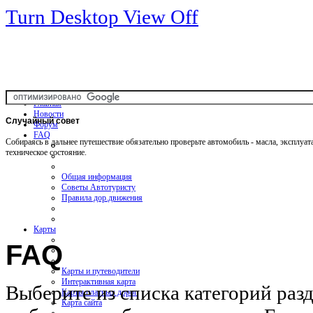
Turn Desktop View Off
Главная
Новости
Случайный
совет
Форум
FAQ
Собираясь в дальнее путешествие обязательно проверьте автомобиль - масла, эксплуа
техническое состояние.
Общая информация
Советы Автотуристу
Правила дор.движения
Карты
FAQ
Карты и путеводители
Интерактивная карта
Выберите из списка категорий раз
Карты платных дорог
Карта сайта