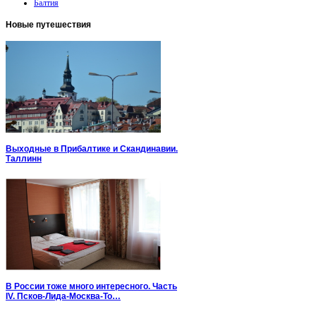
Балтия
Новые
путешествия
Выходные в Прибалтике и Скандинавии.
Таллинн
В России тоже много интересного. Часть
IV. Псков-Лида-Москва-То…