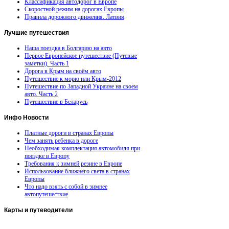
Классификация автодорог в Европе
Скоростной режим на дорогах Европы
Правила дорожного движения. Латвия
Лучшие
путешествия
Наша поездка в Болгарию на авто
Первое Европейское путешествие (Путевые
заметки). Часть 1
Дорога в Крым на своём авто
Путешествие к морю или Крым-2012
Путешествие по Западной Украине на своем
авто. Часть 2
Путешествие в Беларусь
Инфо
Новости
Платные дороги в странах Европы
Чем занять ребенка в дороге
Необходимая комплектация автомобиля при
поездке в Европу
Требования к зимней резине в Европе
Использование ближнего света в странах
Европы
Что надо взять с собой в зимнее
автопутешествие
Карты
и путеводители
Автомобильная карта Латвии