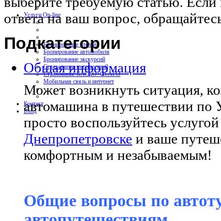
выберите требуемую статью. Если в
ответа на ваш вопрос, обращайтесь
Услуги On-line
Подкатегории
Бронирование отелей
Бронирование автомобиля
Бронирование экскурсий
Общая информация
Страхование путешествий
Страхование КАСКО+ОСАГО
Мобильная связь и интернет
Может возникнуть ситуация, ко
автомашина в путешествии по Ук
Контакт
Вход
просто воспользуйтесь услуго
Днепропетровске
и ваше путеш
комфортным и незабываемым!
Общие вопросы по автот
автопутешествиям.