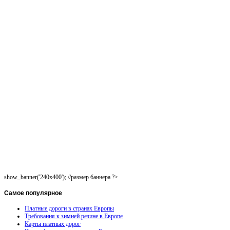
show_banner('240x400'); //размер баннера ?>
Самое
популярное
Платные дороги в странах Европы
Требования к зимней резине в Европе
Карты платных дорог