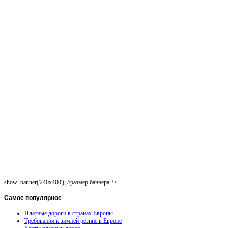
show_banner('240x400'); //размер баннера ?>
Самое
популярное
Платные дороги в странах Европы
Требования к зимней резине в Европе