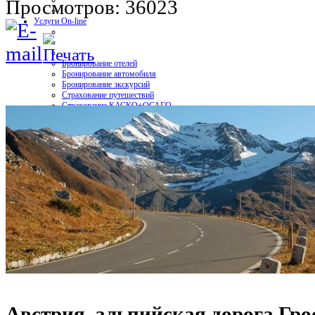
Просмотров: 36023
Услуги On-line
Бронирование отелей
Бронирование автомобиля
Бронирование экскурсий
Страхование путешествий
Страхование КАСКО+ОСАГО
Мобильная связь и интернет
Контакт
Вход
Австрия, альпийская дорога Гро