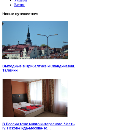
Украина
Балтия
Новые
путешествия
Выходные в Прибалтике и Скандинавии.
Таллинн
В России тоже много интересного. Часть
IV. Псков-Лида-Москва-То…