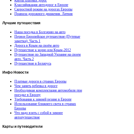
Карты платных дорог
Классификация автодорог в Европе
Скоростной режим на дорогах Европы
Правила дорожного движения. Латвия
Лучшие
путешествия
Наша поездка в Болгарию на авто
Первое Европейское путешествие (Путевые
заметки). Часть 1
Дорога в Крым на своём авто
Путешествие к морю или Крым-2012
Путешествие по Западной Украине на своем
авто. Часть 2
Путешествие в Беларусь
Инфо
Новости
Платные дороги в странах Европы
Чем занять ребенка в дороге
Необходимая комплектация автомобиля при
поездке в Европу
Требования к зимней резине в Европе
Использование ближнего света в странах
Европы
Что надо взять с собой в зимнее
автопутешествие
Карты
и путеводители