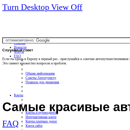
Turn Desktop View Off
Главная
Новости
Случайный
совет
Форум
FAQ
Если ты едешь в Европу в первый раз - прислушайся к советам автопутешественников
Это снимет множество вопросов и проблем.
Общая информация
Советы Автотуристу
Правила дор.движения
Карты
Самые красивые ав
Карты и путеводители
Интерактивная карта
FAQ
Карты платных дорог
Карта сайта