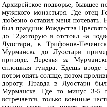
Архирейское подворье, бывшее п
мужского монастыря. Где отец Ге
любезно оставил меня ночевать. 
был праздник Рождества Пресвято
до 12,которую я отстоял на подв
Луостари, в Трифонов-Печенг
Мурманска до Луостари приме
природе. Деревья за Мурманск
сплошная тундра. Едешь вроде с
потом опять солнце, потом проливн
дорогу. Правда в Луостари был
Мурманске. Где то минус 3-5 
встречается, только военные част
машин мало, но много танков 