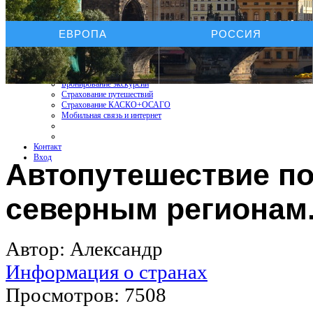
Услуги On-line
ЕВРОПА
РОССИЯ
Бронирование отелей
Бронирование автомобиля
Бронирование экскурсий
Страхование путешествий
Страхование КАСКО+ОСАГО
Мобильная связь и интернет
Контакт
Вход
Автопутешествие п
северным регионам.
Автор: Александр
Информация о странах
Просмотров: 7508