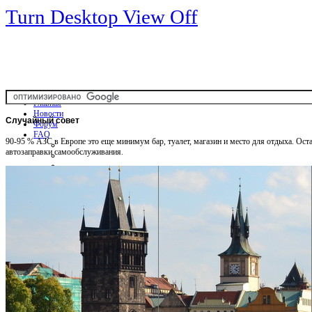
Turn Desktop View Off
Главная
Новости
Случайный
совет
Форум
FAQ
90-95 % АЗС в Европе это еще минимум бар, туалет, магазин и место для отдыха. Оста
автозаправки самообслуживания.
Общая информация
Советы Автотуристу
Правила дор.движения
Карты
Карты и путеводители
Интерактивная карта
Карты платных дорог
Карта сайта