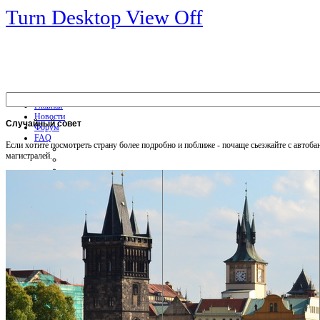
Turn Desktop View Off
Главная
Новости
Случайный
совет
Форум
FAQ
Если хотите посмотреть страну более подробно и поближе - почаще сьезжайте с автоба
магистралей.
Общая информация
Советы Автотуристу
Правила дор.движения
Карты
Карты и путеводители
Интерактивная карта
Карты платных дорог
Карта сайта