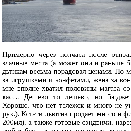
Примерно через полчаса после отпра
злачные места (а может они и раньше б
дьтикам весьма порадовал ценами. По м
за игрушками и конфетами, жена за ко
мне вполне хватил половины магаза со
касс.. Дешево то дешево, но бюджет
Хорошо, что нет тележек и много не ун
рук.). Кстати дьютик продает много и ф
200мл), а также готовые сэндвичи, нарез
любит бар – трезвым все равно не оста