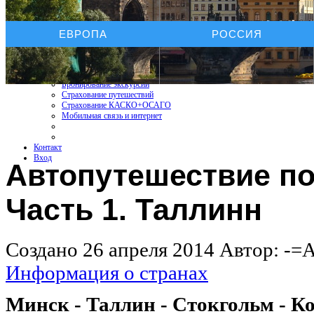
Услуги On-line
ЕВРОПА
РОССИЯ
Бронирование отелей
Бронирование автомобиля
Бронирование экскурсий
Страхование путешествий
Страхование КАСКО+ОСАГО
Мобильная связь и интернет
Контакт
Вход
Автопутешествие по
Часть 1. Таллинн
Создано 26 апреля 2014
Автор: -=
Информация о странах
Минск - Таллин - Стокгольм - К