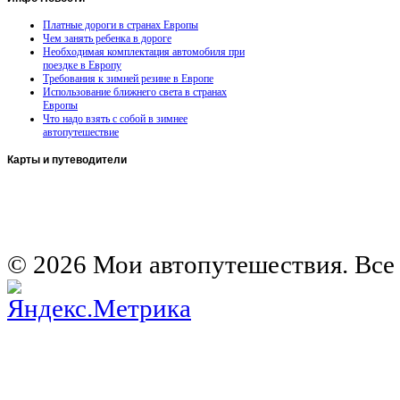
Платные дороги в странах Европы
Чем занять ребенка в дороге
Необходимая комплектация автомобиля при
поездке в Европу
Требования к зимней резине в Европе
Использование ближнего света в странах
Европы
Что надо взять с собой в зимнее
автопутешествие
Карты
и путеводители
Автомобильная карта Латвии
Европа на колесах. Испания
Европа на колесах. Франция
Германия на автомобиле
© 2026 Мои автопутешествия. Все