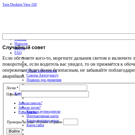
Turn Desktop View Off
Главная
Новости
Случайный
совет
Форум
FAQ
Если обгоняете кого-то, моргните дальним светом и включите 
поворотник, если водитель вас увидел, то он прижмётся к обоч
опережение будет более безопасным, не забывайте поблагодари
Общая информация
аварийкой.
Советы Автотуристу
Правила дор.движения
Логин
*
Карты
Пароль
*
Забыли пароль?
Забыли логин?
Карты и путеводители
Регистрация
Интерактивная карта
Карты платных дорог
Проверка на спам: 19 плюс 10 равно
Карта сайта
Войти