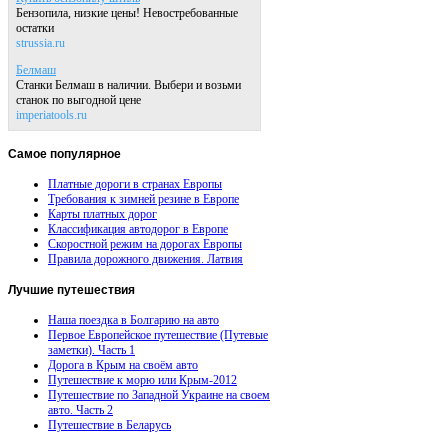
Бензопила, низкие цены! Невостребованные
остатки
strussia.ru
Белмаш
Станки Белмаш в наличии. Выбери и возьми
станок по выгодной цене
imperiatools.ru
Самое
популярное
Платные дороги в странах Европы
Требования к зимней резине в Европе
Карты платных дорог
Классификация автодорог в Европе
Скоростной режим на дорогах Европы
Правила дорожного движения. Латвия
Лучшие
путешествия
Наша поездка в Болгарию на авто
Первое Европейское путешествие (Путевые
заметки). Часть 1
Дорога в Крым на своём авто
Путешествие к морю или Крым-2012
Путешествие по Западной Украине на своем
авто. Часть 2
Путешествие в Беларусь