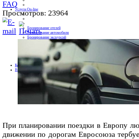
FAQ
Услуги On-line
Просмотров: 23964
Бронирование отелей
Бронирование автомобиля
Бронирование экскурсий
Страхование путешествий
Страхование КАСКО+ОСАГО
Мобильная связь и интернет
Контакт
Вход
При планировании поездки в Европу лю
движении по дорогам Евросоюза тербуе