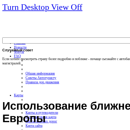
Turn Desktop View Off
Главная
Новости
Случайный
совет
Форум
FAQ
Если хотите посмотреть страну более подробно и поближе - почаще сьезжайте с автоба
магистралей.
Общая информация
Советы Автотуристу
Правила дор.движения
Карты
Использование ближнег
Карты и путеводители
Европы
Интерактивная карта
Карты платных дорог
Карта сайта