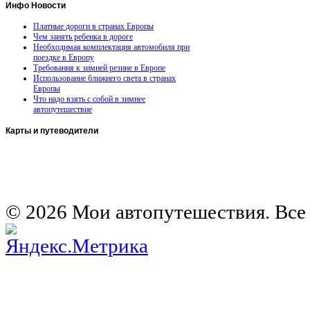
Инфо
Новости
Платные дороги в странах Европы
Чем занять ребенка в дороге
Необходимая комплектация автомобиля при
поездке в Европу
Требования к зимней резине в Европе
Использование ближнего света в странах
Европы
Что надо взять с собой в зимнее
автопутешествие
Карты
и путеводители
Автомобильная карта Латвии
Европа на колесах. Испания
Европа на колесах. Франция
Германия на автомобиле
© 2026 Мои автопутешествия. Все