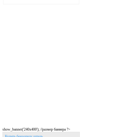
show_banner('240x400'); //размер баннера ?>
Купить бензопилу штиль