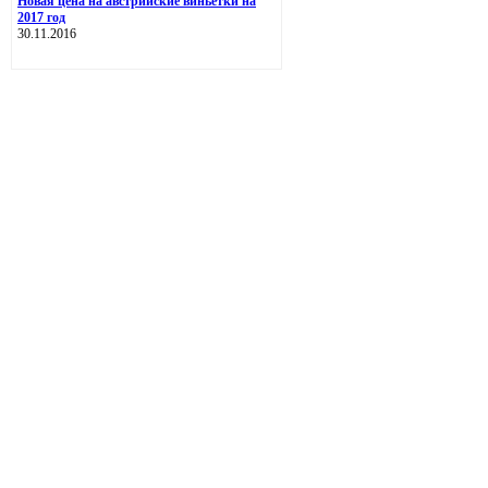
Новая цена на австрийские виньетки на
2017 год
30.11.2016