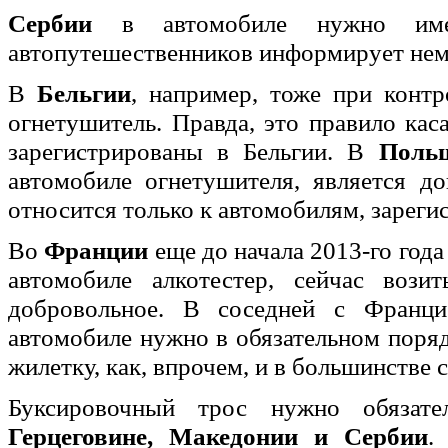
Сербии
в автомобиле нужно имет
автопутешественников информирует н
В
Бельгии
, например, тоже при конт
огнетушитель. Правда, это правило кас
зарегистрированы в Бельгии. В
Поль
автомобиле огнетушителя, является д
относится только к автомобилям, зарег
Во
Франции
еще до начала 2013-го год
автомобиле алкотестер, сейчас вози
добровольное. В соседней с Франц
автомобиле нужно в обязательном поряд
жилетку, как, впрочем, и в большинстве 
Буксировочный трос нужно обяза
Герцеговине, Македонии и Сербии
.