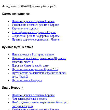
show_banner('240x400'); //размер баннера ?>
Самое
популярное
Платные дороги в странах Европы
Требования к зимней резине в Европе
Карты платных дорог
Классификация автодорог в Европе
Скоростной режим на дорогах Европы
Правила дорожного движения. Латвия
Лучшие
путешествия
Наша поездка в Болгарию на авто
Первое Европейское путешествие (Путевые
заметки). Часть 1
Дорога в Крым на своём авто
Путешествие к морю или Крым-2012
Путешествие по Западной Украине на своем
авто. Часть 2
Путешествие в Беларусь
Инфо
Новости
Платные дороги в странах Европы
Чем занять ребенка в дороге
Необходимая комплектация автомобиля при
поездке в Европу
Требования к зимней резине в Европе