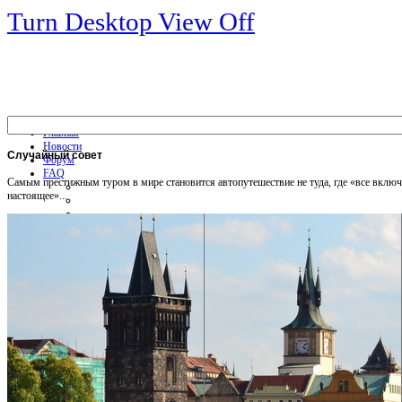
Turn Desktop View Off
Главная
Новости
Случайный
совет
Форум
FAQ
Самым престижным туром в мире становится автопутешествие не туда, где «все включен
настоящее»...
Общая информация
Советы Автотуристу
Правила дор.движения
Карты
Карты и путеводители
Интерактивная карта
Карты платных дорог
Карта сайта