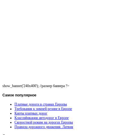
show_banner('240x400'); //размер баннера ?>
Самое
популярное
Платные дороги в странах Европы
Требования к зимней резине в Европе
Карты платных дорог
Классификация автодорог в Европе
Скоростной режим на дорогах Европы
Правила дорожного движения. Латвия