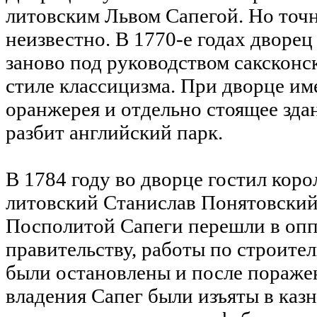
литовским Львом Сапегой. Но точн
неизвестно. В 1770-е годах дворе
заново под руководством саксконск
стиле классицизма. При дворце им
оранжерея и отдельно стоящее зда
разбит английский парк.
В 1784 году во дворце гостил коро
литовский Станислав Понятовский.
Посполитой Сапеги перешли в оп
правительству, работы по строите
были остановлены и после поражен
владения Сапег были изъяты в казн