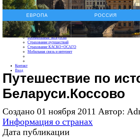
Услуги On-line
ЕВРОПА
РОССИЯ
Бронирование отелей
Бронирование автомобиля
Бронирование экскурсий
Страхование путешествий
Страхование КАСКО+ОСАГО
Мобильная связь и интернет
Контакт
Вход
Путешествие по ист
Беларуси.Коссово
Создано 01 ноября 2011
Автор: Adm
Информация о странах
Дата публикации