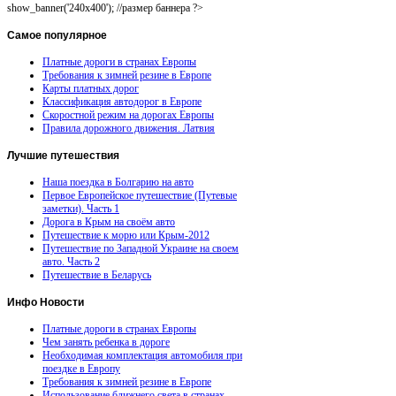
show_banner('240x400'); //размер баннера ?>
Самое
популярное
Платные дороги в странах Европы
Требования к зимней резине в Европе
Карты платных дорог
Классификация автодорог в Европе
Скоростной режим на дорогах Европы
Правила дорожного движения. Латвия
Лучшие
путешествия
Наша поездка в Болгарию на авто
Первое Европейское путешествие (Путевые
заметки). Часть 1
Дорога в Крым на своём авто
Путешествие к морю или Крым-2012
Путешествие по Западной Украине на своем
авто. Часть 2
Путешествие в Беларусь
Инфо
Новости
Платные дороги в странах Европы
Чем занять ребенка в дороге
Необходимая комплектация автомобиля при
поездке в Европу
Требования к зимней резине в Европе
Использование ближнего света в странах