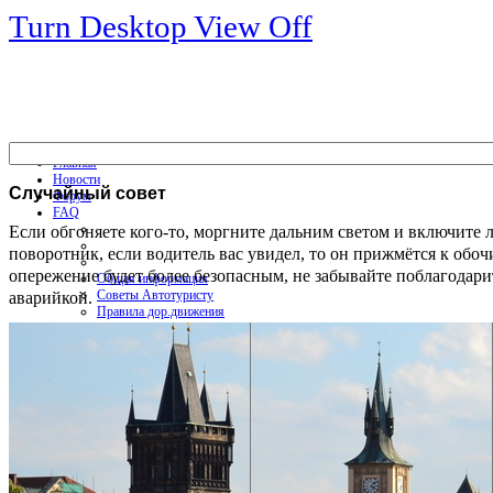
Turn Desktop View Off
Главная
Новости
Случайный
совет
Форум
FAQ
Если обгоняете кого-то, моргните дальним светом и включите 
поворотник, если водитель вас увидел, то он прижмётся к обоч
опережение будет более безопасным, не забывайте поблагодари
Общая информация
аварийкой.
Советы Автотуристу
Правила дор.движения
Карты
Карты и путеводители
Интерактивная карта
Карты платных дорог
Карта сайта