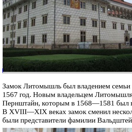
Замок Литомышль был владением семьи К
1567 год. Новым владельцем Литомышля 
Пернштайн, которым в 1568—1581 был по
В XVIII—XIX веках замок сменил нескол
были представители фамилии Вальдштей