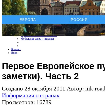
Услуги On-line
ЕВРОПА
РОССИЯ
Бронирование отелей
Бронирование автомобиля
Бронирование экскурсий
Страхование путешествий
Страхование КАСКО+ОСАГО
Мобильная связь и интернет
Контакт
Вход
Первое Европейское п
заметки). Часть 2
Создано 28 октября 2011
Автор: nik-roa
Информация о странах
Просмотров: 16789