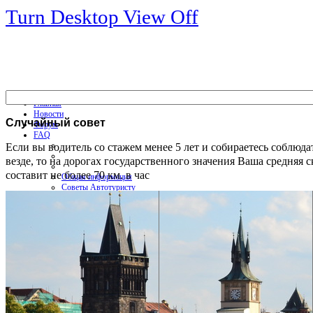
Turn Desktop View Off
Главная
Новости
Случайный
совет
Форум
FAQ
Если вы водитель со стажем менее 5 лет и собираетесь соблюда
везде, то на дорогах государственного значения Ваша средняя с
составит не более 70 км. в час
Общая информация
Советы Автотуристу
Правила дор.движения
Карты
Карты и путеводители
Интерактивная карта
Карты платных дорог
Карта сайта