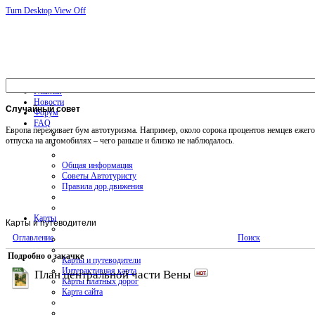
Turn Desktop View Off
Главная
Новости
Случайный
совет
Форум
FAQ
Европа переживает бум автотуризма. Например, около сорока процентов немцев ежег
отпуска на автомобилях – чего раньше и близко не наблюдалось.
Общая информация
Советы Автотуристу
Правила дор.движения
Карты
Карты и путеводители
Оглавление
Поиск
Подробно о закачке
Карты и путеводители
Интерактивная карта
План центральной части Вены
Карты платных дорог
Карта сайта