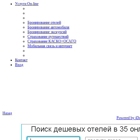
Услуги On-line
Бронирование отелей
Бронирование автомобиля
Бронирование экскурсий
Страхование путешествий
Страхование КАСКО+ОСАГО
Мобильная связь и интернет
Контакт
Вход
Назад
Powered by
jD