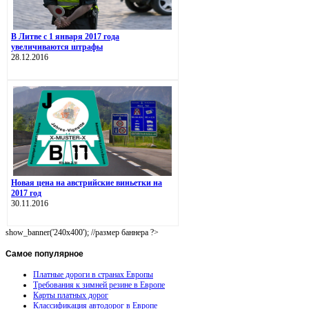
В Литве с 1 января 2017 года
увеличиваются штрафы
28.12.2016
Новая цена на австрийские виньетки на
2017 год
30.11.2016
show_banner('240x400'); //размер баннера ?>
Самое
популярное
Платные дороги в странах Европы
Требования к зимней резине в Европе
Карты платных дорог
Классификация автодорог в Европе