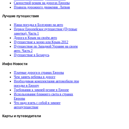
Скоростной режим на дорогах Европы
Правила дорожного движения. Латвия
Лучшие
путешествия
Наша поездка в Болгарию на авто
Первое Европейское путешествие (Путевые
заметки). Часть 1
Дорога в Крым на своём авто
Путешествие к морю или Крым-2012
Путешествие по Западной Украине на своем
авто. Часть 2
Путешествие в Беларусь
Инфо
Новости
Платные дороги в странах Европы
Чем занять ребенка в дороге
Необходимая комплектация автомобиля при
поездке в Европу
Требования к зимней резине в Европе
Использование ближнего света в странах
Европы
Что надо взять с собой в зимнее
автопутешествие
Карты
и путеводители
Автомобильная карта Латвии