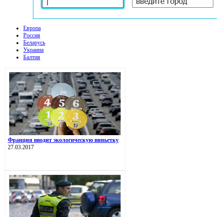
Европа
Россия
Беларусь
Украина
Балтия
Франция вводит экологическую виньетку
27.03.2017