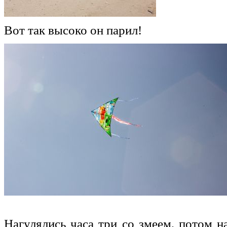
Вот так высоко он парил!
Нагулялись часа три со змеем, потом 