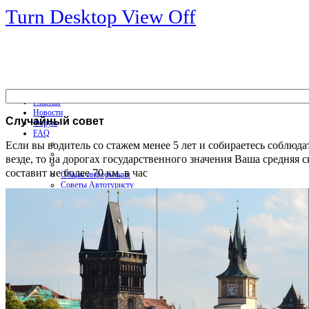
Turn Desktop View Off
Главная
Новости
Случайный
совет
Форум
FAQ
Если вы водитель со стажем менее 5 лет и собираетесь соблюда
везде, то на дорогах государственного значения Ваша средняя с
составит не более 70 км. в час
Общая информация
Советы Автотуристу
Правила дор.движения
Карты
Карты и путеводители
Интерактивная карта
Карты платных дорог
Карта сайта