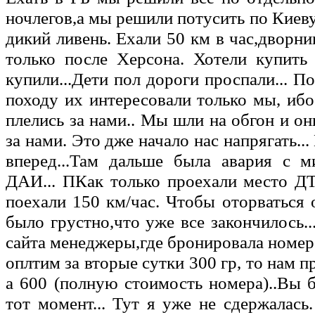
ночлегов,а мы решили потусить по Киеву
дикий ливень. Ехали 50 км в час,дворни
только после Херсона. Хотели купить
купили...Дети пол дороги проспали... П
походу их интересовали только мы, ибо
плелись за нами.. Мы шли на обгон и он
за нами. Это дже начало нас напрягать..
вперед...Там дальше была авария с м
ДАИ... ПКак только проехали место Д
поехали 150 км/час. Чтобы оторваться 
было грустно,что уже все закончилось.
сайта менеджеры,где бронировала номер
оплтим за вторые сутки 300 гр, то нам п
а 600 (полную стоимость номера)..Вы 
тот момент... Тут я уже не сдержалас