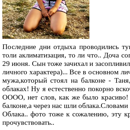
Последние дни отдыха проводились тупо
толи аклиматизация, то ли что.. Доча с
29 июня. Сын тоже зачихал и засопливил
личного характера)... Все в основном ли
мужа,который стоял на балконе - Таня
облаках! Ну я естественно покорно вскоч
ОООО, нет слов, как же было красиво!
балконе,а через нас шли облака.Словами э
Облака.. фото тоже к сожалению, эту кр
прочувствовать..