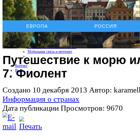
Услуги On-line
ЕВРОПА
РОССИЯ
Бронирование отелей
Бронирование автомобиля
Бронирование экскурсий
Страхование путешествий
Страхование КАСКО+ОСАГО
Мобильная связь и интернет
Путешествие к морю и
Контакт
7. Фиолент
Вход
Создано 10 декабря 2013
Автор: karame
Информация о странах
Дата публикации
Просмотров: 9670