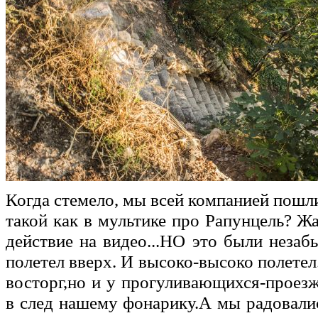
Когда стемело, мы всей компанией пошли
такой как в мультике про Рапунцель? Ж
действие на видео...НО это были незаб
полетел вверх. И высоко-высоко полетел
восторг,но и у прогуливающихся-проез
в след нашему фонарику.А мы радовалис