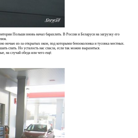
рритории Польши вновь начал барахлить. В России и Беларуси на загрузку его
глюк.
но ночью из-за открытых окон, под которыми бензоколонка и тусовка местных.
ать спать. Но усталость нас спасла, если так можно выразиться.
, на случай обеда или чего ещё.