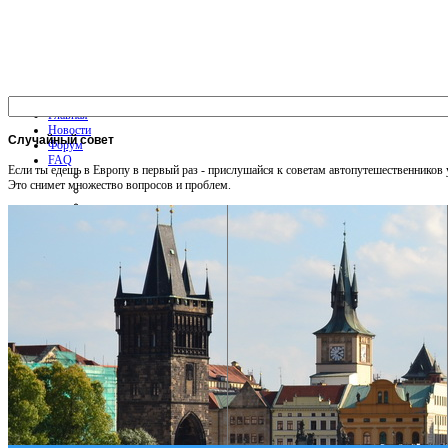
Главная
Новости
Случайный
совет
Форум
FAQ
Если ты едешь в Европу в первый раз - прислушайся к советам автопутешественников
Это снимет множество вопросов и проблем.
Общая информация
Советы Автотуристу
Правила дор.движения
Карты
Карты и путеводители
Интерактивная карта
Карты платных дорог
Карта сайта
Услуги On-line