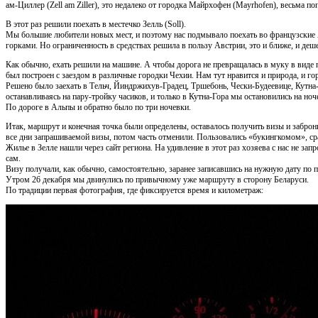
ам-Циллер (Zell am Ziller), это недалеко от городка Майрхофен (Mayrhofen), весьма п
В этот раз решили поехать в местечко Зелль (Soll).
Мы большие любители новых мест, и поэтому нас подмывало поехать во французские 
горками. Но ограниченность в средствах решила в пользу Австрии, это и ближе, и деш
Как обычно, ехать решили на машине. А чтобы дорога не превращалась в муку в виде
был построен с заездом в различные городки Чехии. Нам тут нравится и природа, и горо
Решено было заехать в Тельч, Йиндржихув-Градец, Тршебонь, Чески-Будеевице, Кутн
останавливаясь на пару-тройку часиков, и только в Кутна-Гора мы остановились на ноч
По дороге в Альпы и обратно было по три ночевки.
Итак, маршрут и конечная точка были определены, оставалось получить визы и заброн
все дни запрашиваемой визы, потом часть отменили. Пользовались «букингкомом», с
Жилье в Зелле нашли через сайт региона. На удивление в этот раз хозяева с нас не за
сам.
Визу получали, как обычно, самостоятельно, заранее записавшись на нужную дату по 
Утром 26 декабря мы двинулись по привычному уже маршруту в сторону Беларуси.
По традиции первая фотография, где фиксируется время и километраж: