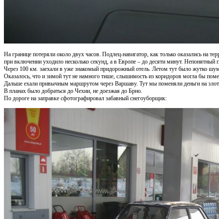
На границе потеряли около двух часов. Подлец-навигатор, как только оказались на те
при включении уходило несколько секунд, а в Европе – до десяти минут. Непонятный 
Через 100 км. заехали в уже знакомый придорожный отель. Летом тут было жутко шум
Оказалось, что и зимой тут не намного тише, слышимость из коридоров могла бы помеш
Дальше ехали привычным маршрутом через Варшаву. Тут мы поменяли деньги на злотые
В планах было добраться до Чехии, не доезжая до Брно.
По дороге на заправке сфотографировал забавный снегоуборщик: