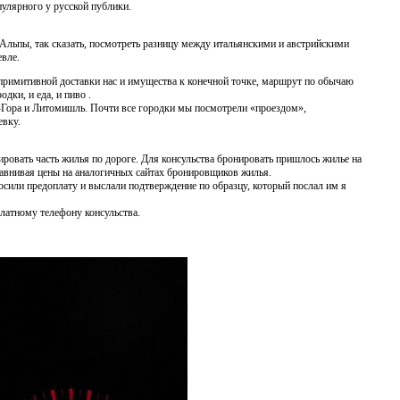
опулярного у русской публики.
Альпы, так сказать, посмотреть разницу между итальянскими и австрийскими
евле.
 примитивной доставки нас и имущества к конечной точке, маршрут по обычаю
дки, и еда, и пиво .
а-Гора и Литомишль. Почти все городки мы посмотрели «проездом»,
евку.
ировать часть жилья по дороге. Для консульства бронировать пришлось жилье на
равнивая цены на аналогичных сайтах бронировщиков жилья.
просили предоплату и выслали подтверждение по образцу, который послал им я
платному телефону консульства.