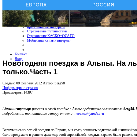
ЕВРОПА
РОССИЯ
Бронирование отелей
Бронирование автомобиля
Бронирование экскурсий
Страхование путешествий
Страхование КАСКО+ОСАГО
Мобильная связь и интернет
Контакт
Вход
Новогодняя поездка в Альпы. На лы
только.Часть 1
Создано 09 февраля 2012
Автор: Serg58
Информация о странах
Просмотров: 14397
Администратор:
рассказ о своей поездке в Альпы представил пользователь
Serg58.
подробности, то напишите автору отчета:
neoview@yandex.ru
Вернувшись из летней поездки по Европе, мы сразу занялись подготовкой к зимней по
было продумано и решено даже еще этой европейской поездки. Заранее было решено о