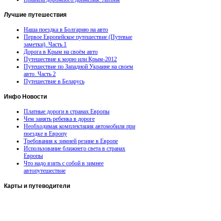
Лучшие
путешествия
Наша поездка в Болгарию на авто
Первое Европейское путешествие (Путевые
заметки). Часть 1
Дорога в Крым на своём авто
Путешествие к морю или Крым-2012
Путешествие по Западной Украине на своем
авто. Часть 2
Путешествие в Беларусь
Инфо
Новости
Платные дороги в странах Европы
Чем занять ребенка в дороге
Необходимая комплектация автомобиля при
поездке в Европу
Требования к зимней резине в Европе
Использование ближнего света в странах
Европы
Что надо взять с собой в зимнее
автопутешествие
Карты
и путеводители
Автомобильная карта Латвии
Европа на колесах. Испания
Европа на колесах. Франция