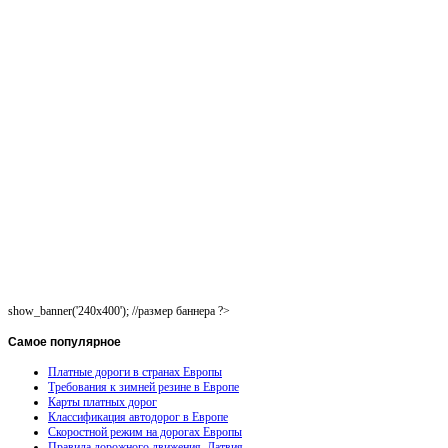
show_banner('240x400'); //размер баннера ?>
Самое
популярное
Платные дороги в странах Европы
Требования к зимней резине в Европе
Карты платных дорог
Классификация автодорог в Европе
Скоростной режим на дорогах Европы
Правила дорожного движения. Латвия