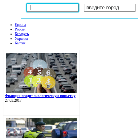
Европа
Россия
Беларусь
Украина
Балтия
Франция вводит экологическую виньетку
27.03.2017