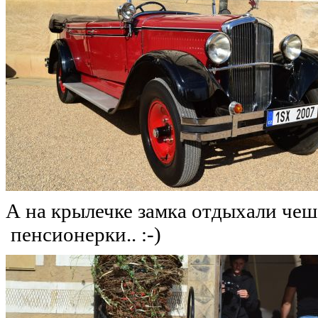
А на крылечке замка отдыхали чешс
пенсионерки.. :-)