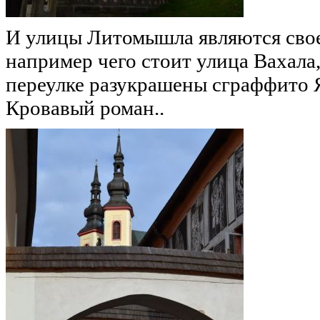
И улицы Литомышла являются свое
например чего стоит улица Вахала,
переулке разукрашены сграффито Я
Кровавый роман..