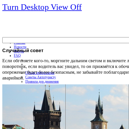
Turn Desktop View Off
Главная
Новости
Случайный
совет
Форум
FAQ
Если обгоняете кого-то, моргните дальним светом и включите 
поворотник, если водитель вас увидел, то он прижмётся к обоч
опережение будет более безопасным, не забывайте поблагодари
Общая информация
аварийкой.
Советы Автотуристу
Правила дор.движения
Карты
Карты и путеводители
Интерактивная карта
Карты платных дорог
Карта сайта