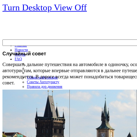
Turn Desktop View Off
Главная
Новости
Случайный
совет
Форум
FAQ
Совершать дальние путешествия на автомобиле в одиночку, ос
автотуристам, которые впервые отправляются в дальнее путеше
рекомендуется. В дороге всегда может понадобиться товарище
Общая информация
совет.
Советы Автотуристу
Правила дор.движения
Карты
Карты и путеводители
Интерактивная карта
Карты платных дорог
Карта сайта