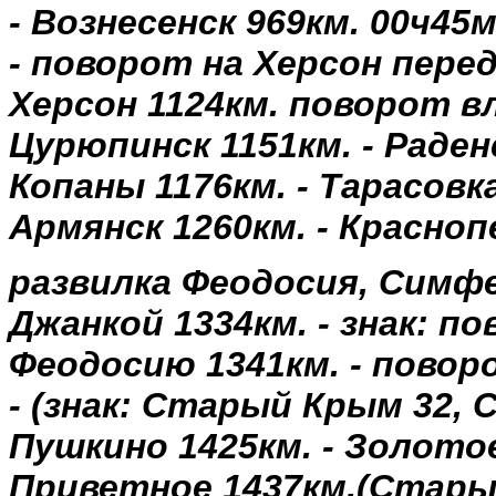
-
Вознесенск
969км
.
00ч45
-
поворот
на
Херсон
пере
Херсон
1124км
.
поворот
в
Цурюпинск
1151км
. -
Раден
Копаны
1176км
. -
Тарасовк
Армянск
1260км
. -
Красноп
развилка
Феодосия
,
Симфе
Джанкой
1334км
. -
знак
:
по
Феодосию
1341км
. -
повор
- (
знак
:
Старый
Крым
32,
С
Пушкино
1425км
. -
Золото
Приветное
1437км
.(
Стары