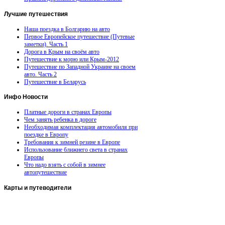
Лучшие
путешествия
Наша поездка в Болгарию на авто
Первое Европейское путешествие (Путевые
заметки). Часть 1
Дорога в Крым на своём авто
Путешествие к морю или Крым-2012
Путешествие по Западной Украине на своем
авто. Часть 2
Путешествие в Беларусь
Инфо
Новости
Платные дороги в странах Европы
Чем занять ребенка в дороге
Необходимая комплектация автомобиля при
поездке в Европу
Требования к зимней резине в Европе
Использование ближнего света в странах
Европы
Что надо взять с собой в зимнее
автопутешествие
Карты
и путеводители
Автомобильная карта Латвии
Европа на колесах. Испания
Европа на колесах. Франция