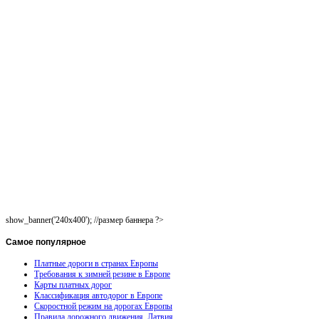
show_banner('240x400'); //размер баннера ?>
Самое
популярное
Платные дороги в странах Европы
Требования к зимней резине в Европе
Карты платных дорог
Классификация автодорог в Европе
Скоростной режим на дорогах Европы
Правила дорожного движения. Латвия