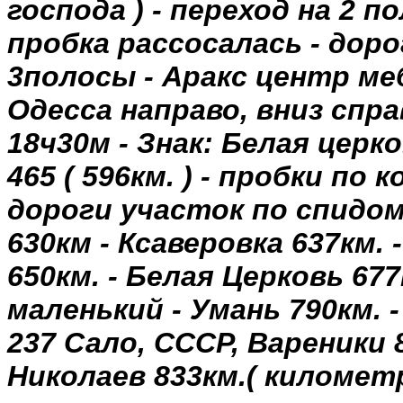
господа
) -
переход
на
2
по
пробка
рассосалась
-
доро
3полосы
-
Аракс
центр
ме
Одесса
направо
,
вниз
спра
18ч30м
-
Знак
:
Белая
церко
465 (
596км
. ) -
пробки
по
к
дороги
участок
по
спидо
630км
-
Ксаверовка
637км
. 
650км
. -
Белая
Церковь
677
маленький
-
Умань
790км
. 
237
Сало
,
СССР
,
Вареники
Николаев
833км
.(
километ