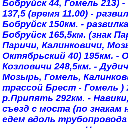
Бобруйск
44,
Гомель
213) -
137,5 (
время
11.00) -
развил
Бобруйск
150км
. -
развилк
Бобруйск
165,
5км
. (
знак
Па
Паричи
,
Калинковичи
,
Моз
Октябрьский
40)
195км
. -
О
Козловичи
248,
5км
. -
Дуди
Мозырь
,
Гомель
,
Калинков
трассой
Брест
-
Гомель
) 
р.Припять
292км
. -
Навики
съезд
с
моста
(
по
знакам
едем
вдоль
трубопровода