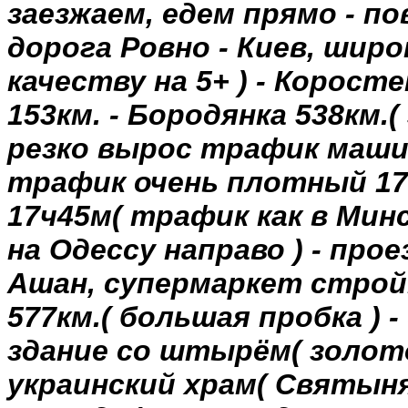
заезжаем
,
едем
прямо
-
по
дорога
Ровно
-
Киев
,
широ
качеству
на
5+ ) -
Коросте
153км
. -
Бородянка
538км
.(
резко
вырос
трафик
маши
трафик
очень
плотный
1
17ч45м
(
трафик
как в
Минс
на
Одессу
направо
) -
прое
Ашан
,
супермаркет
стро
577км
.(
большая
пробка
) -
здание
со
штырём
(
золот
украинский
храм
(
Святын