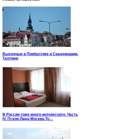
Выходные в Прибалтике и Скандинавии.
Таллинн
В России тоже много интересного. Часть
IV. Псков-Лида-Москва-То…