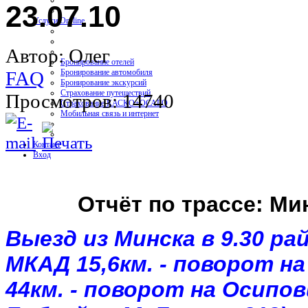
23.07.10
Услуги On-line
Автор: Олег
Бронирование отелей
Бронирование автомобиля
FAQ
Бронирование экскурсий
Страхование путешествий
Просмотров: 14740
Страхование КАСКО+ОСАГО
Мобильная связь и интернет
Контакт
Вход
Отчёт
по
трассе
:
Ми
Выезд
из
Минска
в 9.30
ра
МКАД
15,
6км
. -
поворот
на
44км
. -
поворот
на
Осипов