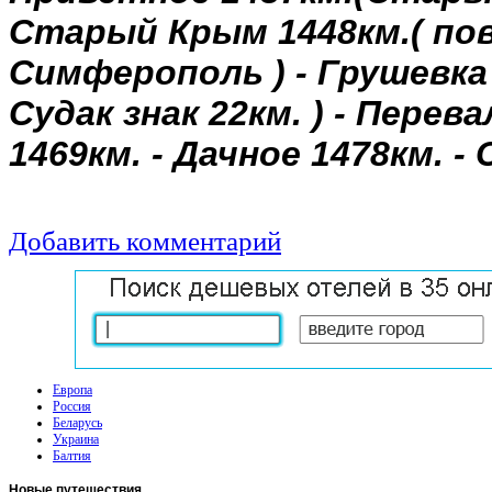
Старый
Крым
1448км
.(
по
Симферополь
) -
Грушевка
Судак
знак
22км
. ) -
Перева
1469км
. -
Дачное
1478км
. -
Добавить комментарий
Европа
Россия
Беларусь
Украина
Балтия
Новые
путешествия