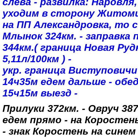
слева
-
развилка
:
Наровля
уходим
в
сторону
Житом
на
ПП
Александровка
,
то
Млынок
324км
. -
заправка
344км
.(
граница
Новая
Руд
5,
11л
/
100км
) -
укр.
граница
Виступовичи
14ч35м
едем
дальше
-
обе
15ч15м
выезд
-
Прилуки
372км
. -
Овруч
38
едем
прямо
-
на
Коростен
-
знак
Коростень
на
синем