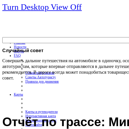
Turn Desktop View Off
Главная
Новости
Случайный
совет
Форум
FAQ
Совершать дальние путешествия на автомобиле в одиночку, ос
автотуристам, которые впервые отправляются в дальнее путеше
рекомендуется. В дороге всегда может понадобиться товарище
Общая информация
совет.
Советы Автотуристу
Правила дор.движения
Карты
Карты и путеводители
Интерактивная карта
Отчёт по трассе: Ми
Карты платных дорог
Карта сайта