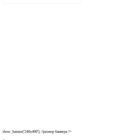
show_banner('240x400'); //размер баннера ?>