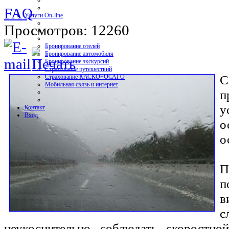
FAQ
Услуги On-line
Просмотров: 12260
Бронирование отелей
Бронирование автомобиля
Бронирование экскурсий
Страхование путешествий
С
Страхование КАСКО+ОСАГО
Мобильная связь и интернет
п
у
Контакт
Вход
о
о
П
п
в
с
неукоснительно соблюдать скоростн