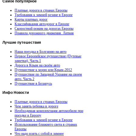
Самое
популярное
Платные дороги в странах Европы
Требования к зимней резине в Европе
Карты платных дорог
Классификация автодорог в Европе
Скоростной режим на дорогах Европы
Правила дорожного движения. Латвия
Лучшие
путешествия
Наша поездка в Болгарию на авто
Первое Европейское путешествие (Путевые
заметки). Часть 1
Дорога в Крым на своём авто
Путешествие к морю или Крым-2012
Путешествие по Западной Украине на своем
авто. Часть 2
Путешествие в Беларусь
Инфо
Новости
Платные дороги в странах Европы
Чем занять ребенка в дороге
Необходимая комплектация автомобиля при
поездке в Европу
Требования к зимней резине в Европе
Использование ближнего света в странах
Европы
Что надо взять с собой в зимнее