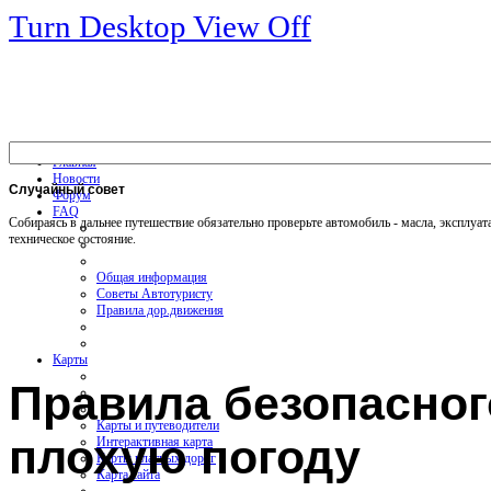
Turn Desktop View Off
Главная
Новости
Случайный
совет
Форум
FAQ
Собираясь в дальнее путешествие обязательно проверьте автомобиль - масла, эксплуа
техническое состояние.
Общая информация
Советы Автотуристу
Правила дор.движения
Карты
Правила безопасног
Карты и путеводители
плохую погоду
Интерактивная карта
Карты платных дорог
Карта сайта