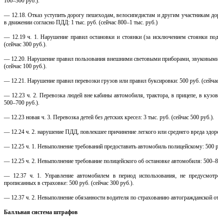
100–300 руб.).
— 12.18. Отказ уступить дорогу пешеходам, велосипедистам и другим участникам 
в движении согласно ПДД: 1 тыс. руб. (сейчас 800–1 тыс. руб.)
— 12.19 ч. 1. Нарушение правил остановки и стоянки (за исключением стоянки по
(сейчас 300 руб.).
— 12.20. Нарушение правил пользования внешними световыми приборами, звуковыми с
(сейчас 100 руб.).
— 12.21. Нарушение правил перевозки грузов или правил буксировки: 500 руб. (сейчас
— 12.23 ч. 2. Перевозка людей вне кабины автомобиля, трактора, в прицепе, в кузо
500–700 руб.).
— 12.23 новая ч. 3. Перевозка детей без детских кресел: 3 тыс. руб. (сейчас 500 руб.).
— 12.24 ч. 2. нарушение ПДД, повлекшее причинение легкого или среднего вреда здоров
— 12.25 ч. 1. Невыполнение требований предоставить автомобиль полицейскому: 500 ру
— 12.25 ч. 2. Невыполнение требование полицейского об остановке автомобиля: 500–800
— 12.37 ч. 1. Управление автомобилем в период использования, не предусмо
прописанных в страховке: 500 руб. (сейчас 300 руб.).
— 12.37 ч. 2. Невыполнение обязанности водителя по страхованию автогражданской отв
Балльная система штрафов