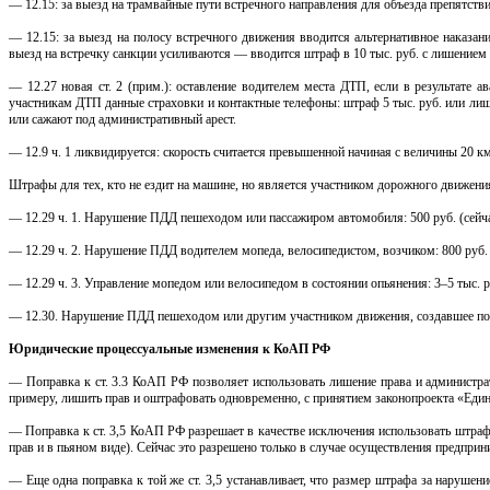
— 12.15: за выезд на трамвайные пути встречного направления для объезда препятстви
— 12.15: за выезд на полосу встречного движения вводится альтернативное наказани
выезд на встречку санкции усиливаются — вводится штраф в 10 тыс. руб. с лишением 
— 12.27 новая ст. 2 (прим.): оставление водителем места ДТП, если в результате 
участникам ДТП данные страховки и контактные телефоны: штраф 5 тыс. руб. или лише
или сажают под административный арест.
— 12.9 ч. 1 ликвидируется: скорость считается превышенной начиная с величины 20 км
Штрафы для тех, кто не ездит на машине, но является участником дорожного движен
— 12.29 ч. 1. Нарушение ПДД пешеходом или пассажиром автомобиля: 500 руб. (сейча
— 12.29 ч. 2. Нарушение ПДД водителем мопеда, велосипедистом, возчиком: 800 руб. (
— 12.29 ч. 3. Управление мопедом или велосипедом в состоянии опьянения: 3–5 тыс. ру
— 12.30. Нарушение ПДД пешеходом или другим участником движения, создавшее поме
Юридические процессуальные изменения к КоАП РФ
— Поправка к ст. 3.3 КоАП РФ позволяет использовать лишение права и администрат
примеру, лишить прав и оштрафовать одновременно, с принятием законопроекта «Един
— Поправка к ст. 3,5 КоАП РФ разрешает в качестве исключения использовать штраф д
прав и в пьяном виде). Сейчас это разрешено только в случае осуществления предприн
— Еще одна поправка к той же ст. 3,5 устанавливает, что размер штрафа за наруше