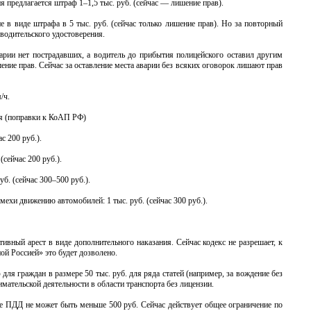
я предлагается штраф 1–1,5 тыс. руб. (сейчас — лишение прав).
е в виде штрафа в 5 тыс. руб. (сейчас только лишение прав). Но за повторный
водительского удостоверения.
аварии нет пострадавших, а водитель до прибытия полицейского оставил другим
ние прав. Сейчас за оставление места аварии без всяких оговорок лишают прав
/ч.
ия (поправки к КоАП РФ)
с 200 руб.).
сейчас 200 руб.).
б. (сейчас 300–500 руб.).
хи движению автомобилей: 1 тыс. руб. (сейчас 300 руб.).
ивный арест в виде дополнительного наказания. Сейчас кодекс не разрешает, к
ой Россией» это будет дозволено.
ля граждан в размере 50 тыс. руб. для ряда статей (например, за вождение без
имательской деятельности в области транспорта без лицензии.
ние ПДД не может быть меньше 500 руб. Сейчас действует общее ограничение по