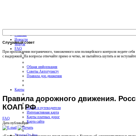
Главная
Новости
Случайный
совет
Форум
FAQ
При прохождении пограничного, таможенного или полицейского контроля ведите себя 
с выдержкой. На вопросы отвечайте прямо и четко, не пытайтесь шутить и не вступайте
Общая информация
Советы Автотуристу
Правила дор.движения
Карты
Правила дорожного движения. Росс
КОАП РФ
Карты и путеводители
Интерактивная карта
Карты платных дорог
FAQ
Карта сайта
Дата публикации
Услуги On-line