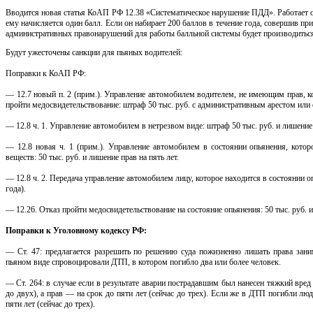
Вводится новая статья КоАП РФ 12.38 «Систематическое нарушение ПДД». Работает 
ему начисляется один балл. Если он набирает 200 баллов в течение года, совершив при
административных правонарушений для работы балльной системы будет производитьс
Будут ужесточены санкции для пьяных водителей:
Поправки к КоАП РФ:
— 12.7 новый п. 2 (прим.). Управление автомобилем водителем, не имеющим прав, к
пройти медосвидетельствование: штраф 50 тыс. руб. с административным арестом или о
— 12.8 ч. 1. Управление автомобилем в нетрезвом виде: штраф 50 тыс. руб. и лишение п
— 12.8 новая ч. 1 (прим.). Управление автомобилем в состоянии опьянения, котор
веществ: 50 тыс. руб. и лишение прав на пять лет.
— 12.8 ч. 2. Передача управление автомобилем лицу, которое находится в состоянии оп
года).
— 12.26. Отказ пройти медосвидетельствование на состояние опьянения: 50 тыс. руб. и
Поправки к Уголовному кодексу РФ:
— Ст. 47: предлагается разрешить по решению суда пожизненно лишать права зани
пьяном виде спровоцировали ДТП, в котором погибло два или более человек.
— Ст. 264: в случае если в результате аварии пострадавшим был нанесен тяжкий вред
до двух), а прав — на срок до пяти лет (сейчас до трех). Если же в ДТП погибли люд
пяти лет (сейчас до трех).