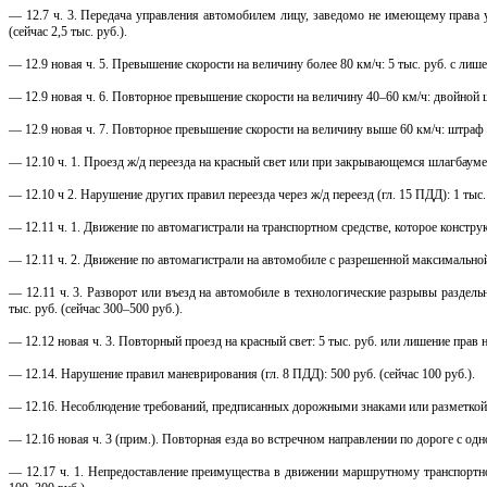
— 12.7 ч. 3. Передача управления автомобилем лицу, заведомо не имеющему права 
(сейчас 2,5 тыс. руб.).
— 12.9 новая ч. 5. Превышение скорости на величину более 80 км/ч: 5 тыс. руб. с лиш
— 12.9 новая ч. 6. Повторное превышение скорости на величину 40–60 км/ч: двойной ш
— 12.9 новая ч. 7. Повторное превышение скорости на величину выше 60 км/ч: штраф 1
— 12.10 ч. 1. Проезд ж/д переезда на красный свет или при закрывающемся шлагбауме: 
— 12.10 ч 2. Нарушение других правил переезда через ж/д переезд (гл. 15 ПДД): 1 тыс. 
— 12.11 ч. 1. Движение по автомагистрали на транспортном средстве, которое конструкт
— 12.11 ч. 2. Движение по автомагистрали на автомобиле с разрешенной максимальной м
— 12.11 ч. 3. Разворот или въезд на автомобиле в технологические разрывы раздел
тыс. руб. (сейчас 300–500 руб.).
— 12.12 новая ч. 3. Повторный проезд на красный свет: 5 тыс. руб. или лишение прав 
— 12.14. Нарушение правил маневрирования (гл. 8 ПДД): 500 руб. (сейчас 100 руб.).
— 12.16. Несоблюдение требований, предписанных дорожными знаками или разметкой пр
— 12.16 новая ч. 3 (прим.). Повторная езда во встречном направлении по дороге с од
— 12.17 ч. 1. Непредоставление преимущества в движении маршрутному транспортн