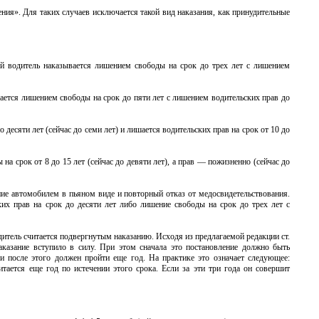
ния». Для таких случаев исключается такой вид наказания, как принудительные
ый водитель наказывается лишением свободы на срок до трех лет с лишением
вается лишением свободы на срок до пяти лет с лишением водительских прав до
 десяти лет (сейчас до семи лет) и лишается водительских прав на срок от 10 до
на срок от 8 до 15 лет (сейчас до девяти лет), а прав — пожизненно (сейчас до
ение автомобилем в пьяном виде и повторный отказ от медосвидетельствования.
их прав на срок до десяти лет либо лишение свободы на срок до трех лет с
дитель считается подвергнутым наказанию. Исходя из предлагаемой редакции ст.
аказание вступило в силу. При этом сначала это постановление должно быть
 и после этого должен пройти еще год. На практике это означает следующее:
тается еще год по истечении этого срока. Если за эти три года он совершит