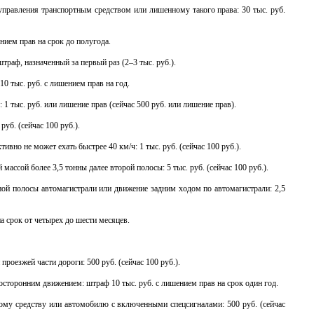
управления транспортным средством или лишенному такого права: 30 тыс. руб.
ением прав на срок до полугода.
траф, назначенный за первый раз (2–3 тыс. руб.).
0 тыс. руб. с лишением прав на год.
1 тыс. руб. или лишение прав (сейчас 500 руб. или лишение прав).
руб. (сейчас 100 руб.).
ивно не может ехать быстрее 40 км/ч: 1 тыс. руб. (сейчас 100 руб.).
ассой более 3,5 тонны далее второй полосы: 5 тыс. руб. (сейчас 100 руб.).
ьной полосы автомагистрали или движение задним ходом по автомагистрали: 2,5
на срок от четырех до шести месяцев.
оезжей части дороги: 500 руб. (сейчас 100 руб.).
носторонним движением: штраф 10 тыс. руб. с лишением прав на срок один год.
ому средству или автомобилю с включенными спецсигналами: 500 руб. (сейчас