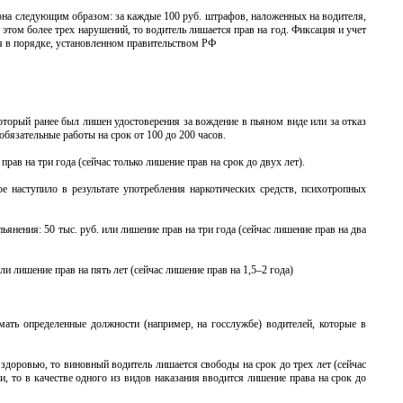
она следующим образом: за каждые 100 руб. штрафов, наложенных на водителя,
 этом более трех нарушений, то водитель лишается прав на год. Фиксация и учет
я в порядке, установленном правительством РФ
оторый ранее был лишен удостоверения за вождение в пьяном виде или за отказ
бязательные работы на срок от 100 до 200 часов.
рав на три года (сейчас только лишение прав на срок до двух лет).
ое наступило в результате употребления наркотических средств, психотропных
ьянения: 50 тыс. руб. или лишение прав на три года (сейчас лишение прав на два
ли лишение прав на пять лет (сейчас лишение прав на 1,5–2 года)
мать определенные должности (например, на госслужбе) водителей, которые в
 здоровью, то виновный водитель лишается свободы на срок до трех лет (сейчас
и, то в качестве одного из видов наказания вводится лишение права на срок до