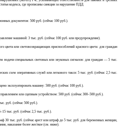
вонарушениях (КоАП) РФ, усиливающих ответственность для пьяных и трезвых
 статьи кодекса, где прописаны санкции за нарушение ПДД.
онных документов: 500 руб. (сейчас 100 руб.).
авление машиной: 3 тыс. руб. (сейчас 100 руб. или предупреждение).
ного цвета или световозвращающих приспособлений красного цвета: для граждан
для подачи специальных световых или звуковых сигналов: для граждан — 5 тыс.
ких схем оперативных служб или легкового такси: 5 тыс. руб. (сейчас 2,5 тыс.
ено эксплуатировать машину: 500 руб. (сейчас 100 руб.).
правлением или сцепным устройством: 500 руб. (сейчас 300–500 руб.).
с. руб. (сейчас 500 руб.).
 тыс. руб. (сейчас 2,5 тыс. руб.).
ф 30 тыс. руб. (сейчас арест или штраф до 5 тыс. руб. для беременных женщин,
ния, наказание более жесткое (см. ниже).