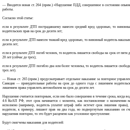
— Вводится новая ст. 264 (прим.) «Нарушение ПДД, совершенное в состоянии опьяне
работы.
Согласно этой статье:
если в результате ДТП пострадавшему нанесен средний вред здоровью, то виновн
водительских прав на срок до десяти лет;
если в результате ДТП нанесен тяжкий вред здоровью, то виновный водитель наказы
десяти лет;
если в результате ДТП погиб человек, то водитель лишается свободы на срок от пяти до
20 лет (сейчас до трех);
если в результате ДТП погибло два или более человека, то водитель лишается свободы 
трех лет).
— Новая ст. 265 (прим.) предусматривает отдельное наказание за повторное управл
Санкция — принудительные работы на срок до одного года с лишением водительск
лишением права управлять автомобилем на срок до десяти лет.
Нарушение считается повторным, если оно было совершенно в течение срока, когда во
4.6 КоАП РФ, этот срок начинается с момента, как постановление о назначении н
исполнено (например, водитель уплатит штраф либо истечет срок лишения права),
водителя, к примеру, лишают прав на два года, но подвергнутым наказанию он счи
нарушения повторно, то это будет расценено как уголовное преступление.
Будут смягчены наказания для водителей: