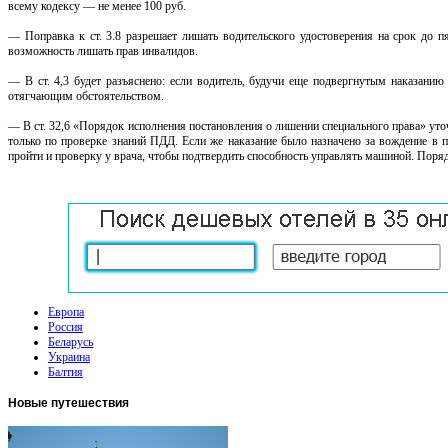
всему кодексу — не менее 100 руб.
— Поправка к ст. 3.8 разрешает лишать водительского удостоверения на срок до п
возможность лишать прав инвалидов.
— В ст. 4,3 будет разъяснено: если водитель, будучи еще подвергнутым наказанию
отягчающим обстоятельством.
— В ст. 32,6 «Порядок исполнения постановления о лишении специального права» уточ
только по проверке знаний ПДД. Если же наказание было назначено за вождение в п
пройти и проверку у врача, чтобы подтвердить способность управлять машиной. Поряд
Европа
Россия
Беларусь
Украина
Балтия
Новые
путешествия