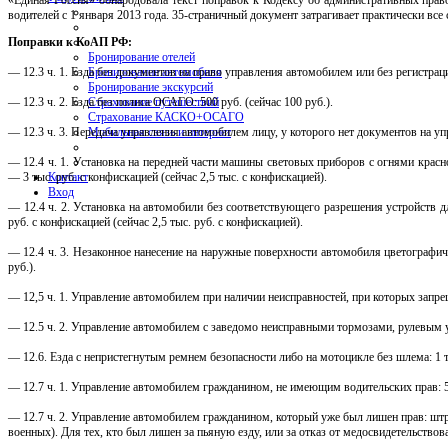
«Единая Россия» обнародовала текст поправок к Кодексу об административных пра
водителей с 1 января 2013 года. 35-страничный документ затрагивает практически все
Поправки к КоАП РФ:
Бронирование отелей
Бронирование автомобиля
— 12.3 ч. 1. Езда без документов на право управления автомобилем или без регистраци
Бронирование экскурсий
Страхование путешествий
— 12.3 ч. 2. Езда без полиса ОСАГО: 500 руб. (сейчас 100 руб.).
Страхование КАСКО+ОСАГО
Мобильная связь и интернет
— 12.3 ч. 3. Передача управления автомобилем лицу, у которого нет документов на упр
— 12.4 ч. 1. Установка на передней части машины световых приборов с огнями крас
Контакт
— 3 тыс. руб. с конфискацией (сейчас 2,5 тыс. с конфискацией).
Вход
— 12.4 ч. 2. Установка на автомобили без соответствующего разрешения устройств 
руб. с конфискацией (сейчас 2,5 тыс. руб. с конфискацией).
— 12.4 ч. 3. Незаконное нанесение на наружные поверхности автомобиля цветографичес
руб.).
— 12,5 ч. 1. Управление автомобилем при наличии неисправностей, при которых запрещ
— 12.5 ч. 2. Управление автомобилем с заведомо неисправными тормозами, рулевым у
— 12.6. Езда с непристегнутым ремнем безопасности либо на мотоцикле без шлема: 1 ты
— 12.7 ч. 1. Управление автомобилем гражданином, не имеющим водительских прав: 5–15
— 12.7 ч. 2. Управление автомобилем гражданином, который уже был лишен прав: штра
военных). Для тех, кто был лишен за пьяную езду, или за отказ от медосвидетельствова