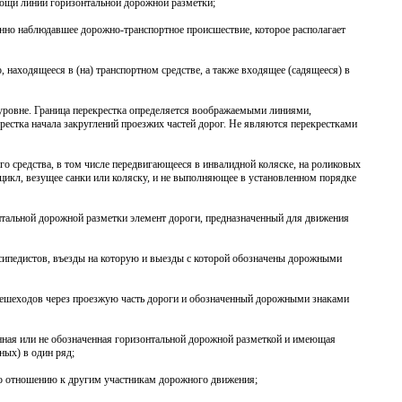
мощи линий горизонтальной дорожной разметки;
енно наблюдавшее дорожно-транспортное происшествие, которое располагает
 находящееся в (на) транспортном средстве, а также входящее (садящееся) в
 уровне. Граница перекрестка определяется воображаемыми линиями,
естка начала закруглений проезжих частей дорог. Не являются перекрестками
го средства, в том числе передвигающееся в инвалидной коляске, на роликовых
оцикл, везущее санки или коляску, и не выполняющее в установленном порядке
тальной дорожной разметки элемент дороги, предназначенный для движения
осипедистов, въезды на которую и выезды с которой обозначены дорожными
 пешеходов через проезжую часть дороги и обозначенный дорожными знаками
енная или не обозначенная горизонтальной дорожной разметкой и имеющая
ных) в один ряд;
по отношению к другим участникам дорожного движения;