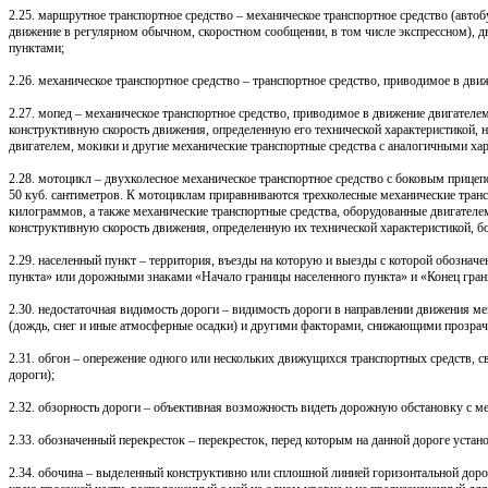
2.25. маршрутное транспортное средство – механическое транспортное средство (автоб
движение в регулярном обычном, скоростном сообщении, в том числе экспрессном),
пунктами;
2.26. механическое транспортное средство – транспортное средство, приводимое в дви
2.27. мопед – механическое транспортное средство, приводимое в движение двигател
конструктивную скорость движения, определенную его технической характеристикой, 
двигателем, мокики и другие механические транспортные средства с аналогичными ха
2.28. мотоцикл – двухколесное механическое транспортное средство с боковым прице
50 куб. сантиметров. К мотоциклам приравниваются трехколесные механические транс
килограммов, а также механические транспортные средства, оборудованные двигател
конструктивную скорость движения, определенную их технической характеристикой, бо
2.29. населенный пункт – территория, въезды на которую и выезды с которой обозна
пункта» или дорожными знаками «Начало границы населенного пункта» и «Конец гран
2.30. недостаточная видимость дороги – видимость дороги в направлении движения 
(дождь, снег и иные атмосферные осадки) и другими факторами, снижающими прозрачн
2.31. обгон – опережение одного или нескольких движущихся транспортных средств, с
дороги);
2.32. обзорность дороги – объективная возможность видеть дорожную обстановку с ме
2.33. обозначенный перекресток – перекресток, перед которым на данной дороге уста
2.34. обочина – выделенный конструктивно или сплошной линией горизонтальной до