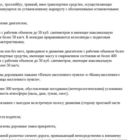
ус, троллейбус, трамвай, иное транспортное средство, осуществляющее
 движущееся по установленному маршруту с обозначенными остановочными
жение двигателем;
ем с рабочим объемом до 50 куб. сантиметров и имеющее максимальную
не более 50 км/ч. К мопедам приравниваются велосипеды с подвесным
рактеристиками;
пом или без него, приводимое в движение двигателем с рабочим объемом более
портные средства, имеющие массу в снаряженном состоянии не более 400
ем с рабочим объемом до 50 куб. сантиметров, имеющие максимальную
лее 50 км/ч;
чены дорожными знаками «Начало населенного пункта» и «Конец населенного
ицы населенного пункта»;
менее 300 метров, обусловленная погодными (метеорологическими) условиями
ость атмосферы (пыль, дым, туман, смог);
вязанное с выездом на встречную полосу движения (сторону проезжей части
ста водителя;
новлены дорожные знаки приоритета;
рожной разметки элемент дороги, примыкающий непосредственно к внешнему