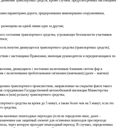
я движения транспортных средств, кроме случаев, предусмотренных настоящими
ческими параметрами дороги, придорожными инженерными сооружениями,
ые размещены на одной линии одно за другим;
ого состояния транспортного средства, угрожающее безопасности участников
ться;
ость попутно движущегося транспортного средства (транспортных средств);
ветствии с настоящими Правилами, имеющая руководителя и передвигающаяся по
ая колонна, движущиеся с постоянно включенным ближним светом фар в
ения с включенными проблесковыми сигналами (маячками) (далее – маячки)
дорожно-транспортного происшествия, направленные на сокрытие факта такого
ия сотрудниками Государственной автомобильной инспекции Министерства
ика и (или) розыску транспортного средства;
ортного средства на время до 5 минут, а также более чем на 5 минут, если это
о средства;
на наземных пешеходных переходах (если не определено иное, далее –
азначенное как защитный элемент для остановки пешеходов при переходе
олосы, через которую проходит пешеходный переход. В случаях, определенных