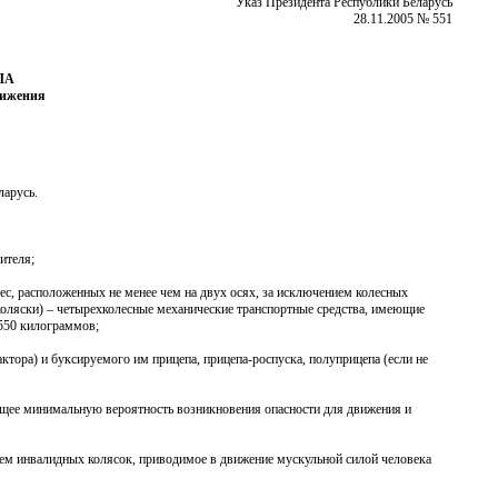
Указ Президента Республики Беларусь
28.11.2005 № 551
ЛА
вижения
ларусь.
ителя;
лес, расположенных не менее чем на двух осях, за исключением колесных
ляски) – четырехколесные механические транспортные средства, имеющие
 550 килограммов;
актора) и буксируемого им прицепа, прицепа-роспуска, полуприцепа (если не
ющее минимальную вероятность возникновения опасности для движения и
ением инвалидных колясок, приводимое в движение мускульной силой человека