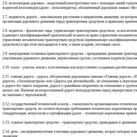
2.6. велосипедная дорожка – выделенный конструктивно или с помощью линий горизо
водителей велосипедов (далее – велосипедисты), обозначенный дорожным знаком «Ве
2.7. видимость дороги – максимальное расстояние в направлении движения, на которо
организации дорожного движения перед транспортным средством и правильно ориенти
2.8. водитель – физическое лицо, управляющее транспортным средством, за исключе
(сдающего квалификационный практический экзамен на право управления механическ
управлению механическим транспортным средством (принимающее квалификационный 
средством) и при этом находящееся в нем, а также всадник, погонщик скота;
2.9. вынужденная остановка транспортного средства – прекращение движения транспорт
участниками дорожного движения, перевозимым грузом, состоянием водителя (пасса
2.10. газон – участок земли с естественным или искусственно созданным растительн
2.11. главная дорога – дорога, обозначенная дорожными знаками «Главная дорога», 
дороги», «Автомагистраль» или «Дорога для автомобилей», по отношению к пересе
к дороге без такого покрытия, дорога с гравийным покрытием по отношению к грунт
жилых зон. Наличие на второстепенной дороге непосредственно перед перекрестком у
по значению с пересекаемой;
2.12. государственный технический осмотр – совокупность организационно-техническ
транспортных средств, не соответствующих требованиям технических нормативных пр
стандартизации, метрологии и сертификации (далее – технические нормативные правов
2.13. гужевое транспортное средство – транспортное средство, приводимое в движени
2.14. дети – несовершеннолетние участники дорожного движения, возраст которых из
движения;