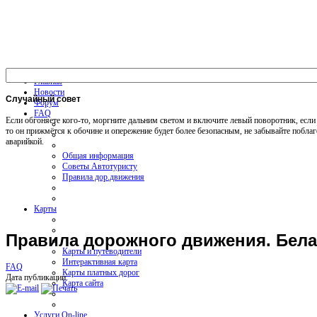
Главная
Новости
Случайный
совет
Форум
FAQ
Если обгоняете кого-то, моргните дальним светом и включите левый поворотник, если 
то он прижмётся к обочине и опережение будет более безопасным, не забывайте поблаг
аварийкой.
Общая информация
Советы Автотуристу
Правила дор.движения
Карты
Правила дорожного движения. Бела
Карты и путеводители
Интерактивная карта
FAQ
Карты платных дорог
Дата публикации
Карта сайта
Услуги On-line