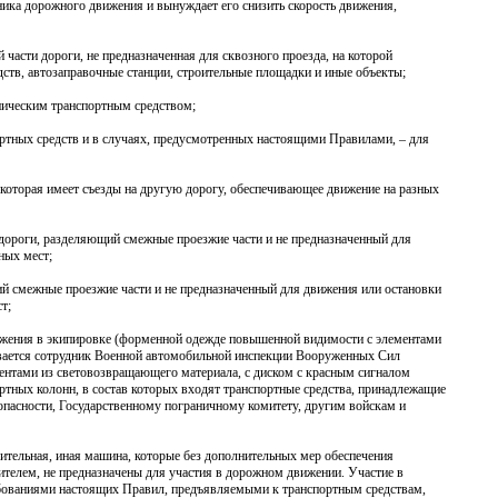
тника дорожного движения и вынуждает его снизить скорость движения,
части дороги, не предназначенная для сквозного проезда, на которой
ств, автозаправочные станции, строительные площадки и иные объекты;
аническим транспортным средством;
портных средств и в случаях, предусмотренных настоящими Правилами, – для
которая имеет съезды на другую дорогу, обеспечивающее движение на разных
 дороги, разделяющий смежные проезжие части и не предназначенный для
ных мест;
ий смежные проезжие части и не предназначенный для движения или остановки
т;
ижения в экипировке (форменной одежде повышенной видимости с элементами
ивается сотрудник Военной автомобильной инспекции Вооруженных Сил
ентами из световозвращающего материала, с диском с красным сигналом
ртных колонн, в состав которых входят транспортные средства, принадлежащие
опасности, Государственному пограничному комитету, другим войскам и
оительная, иная машина, которые без дополнительных мер обеспечения
телем, не предназначены для участия в дорожном движении. Участие в
бованиями настоящих Правил, предъявляемыми к транспортным средствам,