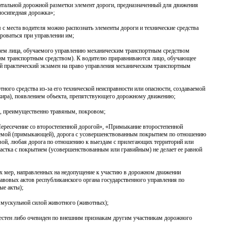
нтальной дорожной разметки элемент дороги, предназначенный для движения
лосипедная дорожка»;
м с места водителя можно распознать элементы дороги и технические средства
роваться при управлении им;
нием лица, обучаемого управлению механическим транспортным средством
им транспортным средством). К водителю приравниваются лицо, обучающее
практический экзамен на право управления механическим транспортным
ного средства из-за его технической неисправности или опасности, создаваемой
жира), появлением объекта, препятствующего дорожному движению;
ым, преимущественно травяным, покровом;
«Пересечение со второстепенной дорогой», «Примыкание второстепенной
каемой (примыкающей), дорога с усовершенствованным покрытием по отношению
овой, любая дорога по отношению к выездам с прилегающих территорий или
частка с покрытием (усовершенствованным или гравийным) не делает ее равной
их мер, направленных на недопущение к участию в дорожном движении
авовых актов республиканского органа государственного управления по
ые акты);
е мускульной силой животного (животных);
вестен либо очевиден по внешним признакам другим участникам дорожного