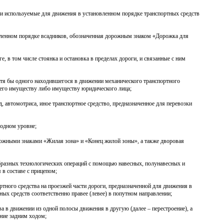
 и используемые для движения в установленном порядке транспортных средств
овленном порядке всадников, обозначенная дорожным знаком «Дорожка для
, в том числе стоянка и остановка в пределах дороги, и связанные с ним
отя бы одного находившегося в движении механического транспортного
, его имуществу либо имуществу юридического лица;
д, автомотриса, иное транспортное средство, предназначенное для перевозки
 одном уровне;
орожными знаками «Жилая зона» и «Конец жилой зоны», а также дворовая
образных технологических операций с помощью навесных, полунавесных и
в составе с прицепом;
ортного средства на проезжей части дороги, предназначенной для движения в
х средств соответственно правее (левее) в попутном направлении;
ва в движении из одной полосы движения в другую (далее – перестроение), а
ение задним ходом;