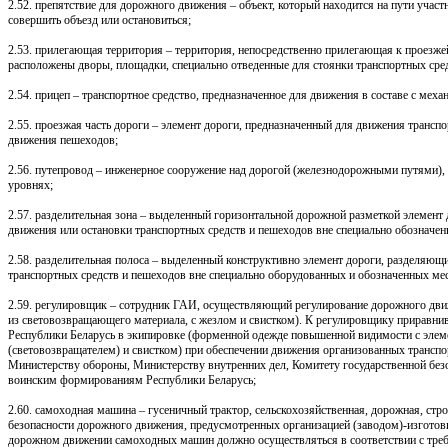
2.52. препятствие для дорожного движения – объект, который находится на пути учас
совершить объезд или остановиться;
2.53. прилегающая территория – территория, непосредственно прилегающая к проезжей 
расположены дворы, площадки, специально отведенные для стоянки транспортных сред
2.54. прицеп – транспортное средство, предназначенное для движения в составе с мех
2.55. проезжая часть дороги – элемент дороги, предназначенный для движения транс
движения пешеходов;
2.56. путепровод – инженерное сооружение над дорогой (железнодорожными путями), 
уровнях;
2.57. разделительная зона – выделенный горизонтальной дорожной разметкой элемент
движения или остановки транспортных средств и пешеходов вне специально обозначен
2.58. разделительная полоса – выделенный конструктивно элемент дороги, разделяющ
транспортных средств и пешеходов вне специально оборудованных и обозначенных мес
2.59. регулировщик – сотрудник ГАИ, осуществляющий регулирование дорожного дв
из световозвращающего материала, с жезлом и свистком). К регулировщику приравн
Республики Беларусь в экипировке (форменной одежде повышенной видимости с элем
(световозвращателем) и свистком) при обеспечении движения организованных транспо
Министерству обороны, Министерству внутренних дел, Комитету государственной без
воинским формированиям Республики Беларусь;
2.60. самоходная машина – гусеничный трактор, сельскохозяйственная, дорожная, стр
безопасности дорожного движения, предусмотренных организацией (заводом)-изготови
дорожном движении самоходных машин должно осуществляться в соответствии с тре