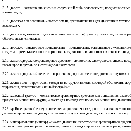
2.15. дорога – комплекс инженерных сооружений либо полоса земли, предназначенные
и пешеходов;
2.16. дорожка для всадников – полоса земли, предназначенная для движения в устан
всадников»;
2.17. дорожное движение – движение пешеходов и (или) транспортных средств по дороге
общественные отношения;
2.18. дорожно-транспортное происшествие – происшествие, совершенное с участием х
средства, в результате которого причинен вред жизни или здоровью физического лица
2.19. железнодорожное транспортное средство – локомотив, электропоезд, дизель-поез
пассажиров и грузов по железнодорожному пути;
2.20. железнодорожный переезд – пересечение дороги с железнодорожными путями на
2.21. жилая зона – территория, въезды на которую и выезды с которой обозначены д
территория, прилегающая к жилой застройке;
2.22. колесный трактор – механическое транспортное средство для выполнения разно
прицепных машин или орудий, а также для привода стационарных машин или движения 
2.23. крайнее правое (левое) положение на проезжей части дороги – положение трансп
данном направлении, не дающее возможности движения даже одноколейных транспортны
2.24. маневрирование (маневр) – начало движения, перестроение транспортного средст
также его поворот направо или налево, разворот, съезд с проезжей части дороги, движ