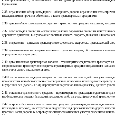
краю проезжей части, расположенный с ней на одном уровне и не предназначенный дл
Правилами;
2.35. ограниченная обзорность дороги – обзорность дороги, ограниченная геометри
насаждениями и прочими объектами, а также транспортными средствами;
2.36. одноколейное транспортное средство – транспортное средство на колесах, котор
2.37. опасность для движения – изменение условий дорожного движения или техническ
дорожного движения, вынуждающее водителя снизить скорость движения или останови
2.38. опережение – движение транспортного средства со скоростью, превышающей скор
2.39. организованная пешеходная колонна – группа пешеходов, обозначенная в соот
определенному маршруту;
2.40. организованная транспортная колонна – транспортное средство или транспортн
сопровождении транспортного средства (транспортных средств) оперативного назнач
синего или синего и красного цветов;
2.401. оставление места дорожно-транспортного происшествия – действия участника 
происшествия или обстоятельств его совершения, повлекшие необходимость проведен
внутренних дел (далее – ГАИ) мероприятий по установлению (розыску) данного участн
2.41. остановка транспортного средства – преднамеренное прекращение движения трансп
необходимо для посадки (высадки) пассажиров либо загрузки (разгрузки) транспортног
2.42. островок безопасности – техническое средство организации дорожного движения 
пешеходный переход), конструктивно выделенное над проезжей частью дороги и предн
проезжей части дороги. К островку безопасности относится участок разделительной п