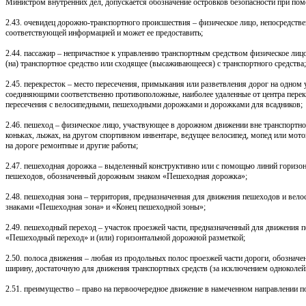
Министром внутренних дел, допускается обозначение островков безопасности при по
2.43. очевидец дорожно-транспортного происшествия – физическое лицо, непосредств
соответствующей информацией и может ее предоставить;
2.44. пассажир – непричастное к управлению транспортным средством физическое лицо,
(на) транспортное средство или сходящее (высаживающееся) с транспортного средства;
2.45. перекресток – место пересечения, примыкания или разветвления дорог на одном
соединяющими соответственно противоположные, наиболее удаленные от центра перекр
пересечения с велосипедными, пешеходными дорожками и дорожками для всадников;
2.46. пешеход – физическое лицо, участвующее в дорожном движении вне транспортно
коньках, лыжах, на другом спортивном инвентаре, ведущее велосипед, мопед или мот
на дороге ремонтные и другие работы;
2.47. пешеходная дорожка – выделенный конструктивно или с помощью линий горизон
пешеходов, обозначенный дорожным знаком «Пешеходная дорожка»;
2.48. пешеходная зона – территория, предназначенная для движения пешеходов и вел
знаками «Пешеходная зона» и «Конец пешеходной зоны»;
2.49. пешеходный переход – участок проезжей части, предназначенный для движения
«Пешеходный переход» и (или) горизонтальной дорожной разметкой;
2.50. полоса движения – любая из продольных полос проезжей части дороги, обознач
ширину, достаточную для движения транспортных средств (за исключением одноколей
2.51. преимущество – право на первоочередное движение в намеченном направлении 