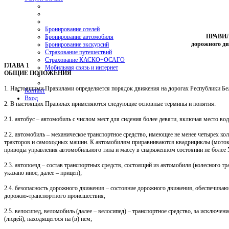
Бронирование отелей
ПРАВИ
Бронирование автомобиля
дорожного д
Бронирование экскурсий
Страхование путешествий
Страхование КАСКО+ОСАГО
ГЛАВА 1
Мобильная связь и интернет
ОБЩИЕ ПОЛОЖЕНИЯ
1. Настоящими Правилами определяется порядок движения на дорогах Республики Бе
Контакт
Вход
2. В настоящих Правилах применяются следующие основные термины и понятия:
2.1. автобус – автомобиль с числом мест для сидения более девяти, включая место вод
2.2. автомобиль – механическое транспортное средство, имеющее не менее четырех ко
тракторов и самоходных машин. К автомобилям приравниваются квадрициклы (мотоко
приводы управления автомобильного типа и массу в снаряженном состоянии не более
2.3. автопоезд – состав транспортных средств, состоящий из автомобиля (колесного тр
указано иное, далее – прицеп);
2.4. безопасность дорожного движения – состояние дорожного движения, обеспечива
дорожно-транспортного происшествия;
2.5. велосипед, веломобиль (далее – велосипед) – транспортное средство, за исключ
(людей), находящегося на (в) нем;