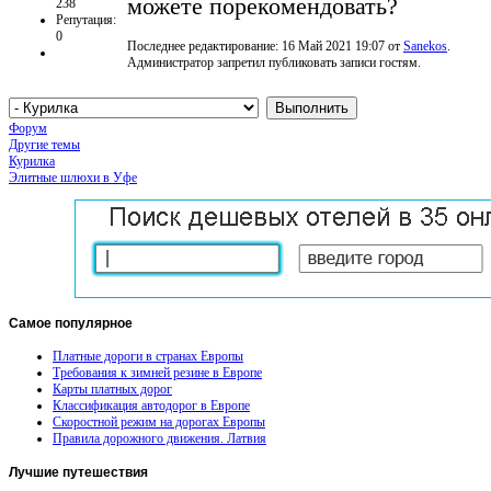
можете порекомендовать?
238
Репутация:
0
Последнее редактирование: 16 Май 2021 19:07 от
Sanekos
.
Администратор запретил публиковать записи гостям.
Форум
Другие темы
Курилка
Элитные шлюхи в Уфе
Самое
популярное
Платные дороги в странах Европы
Требования к зимней резине в Европе
Карты платных дорог
Классификация автодорог в Европе
Скоростной режим на дорогах Европы
Правила дорожного движения. Латвия
Лучшие
путешествия