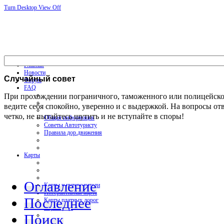
Turn Desktop View Off
Главная
Новости
Случайный
совет
Форум
FAQ
При прохождении пограничного, таможенного или полицейско
ведите себя спокойно, уверенно и с выдержкой. На вопросы от
четко, не пытайтесь шутить и не вступайте в споры!
Общая информация
Советы Автотуристу
Правила дор.движения
Карты
Оглавление
Карты и путеводители
Интерактивная карта
Последнее
Карты платных дорог
Карта сайта
Поиск