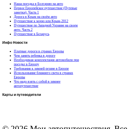
Наша поездка в Болгарию на авто
Первое Европейское путешествие (Путевые
заметки). Часть 1
Дорога в Крым на своём авто
Путешествие к морю или Крым-2012
Путешествие по Западной Украине на своем
авто. Часть 2
Путешествие в Беларусь
Инфо
Новости
Платные дороги в странах Европы
Чем занять ребенка в дороге
Необходимая комплектация автомобиля при
поездке в Европу
Требования к зимней резине в Европе
Использование ближнего света в странах
Европы
Что надо взять с собой в зимнее
автопутешествие
Карты
и путеводители
Автомобильная карта Латвии
Европа на колесах. Испания
Европа на колесах. Франция
Германия на автомобиле
© 2026 Мои автопутешествия. Все