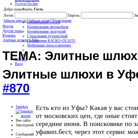
Услуги On-line
Добро пожаловать,
Гость
Логин:
Пароль:
За
Забыли пароль?
Забыли логин?
Регистрация
Бронирование отелей
Форум
Бронирование автомобиля
Другие темы
Бронирование экскурсий
Курилка
Страхование путешествий
Элитные шлюхи в Уфе
Страхование КАСКО+ОСАГО
Мобильная связь и интернет
ТЕМА: Элитные шлюх
Контакт
Вход
Элитные шлюхи в У
#870
Есть кто из Уфы? Какая у вас сто
Sanekos
от московских цен, где оные стоят
Вне сайта
середине июня. В поисковике по з
Завсегдатай
уфавип.бест, через этот сервис мо
Сообщений: