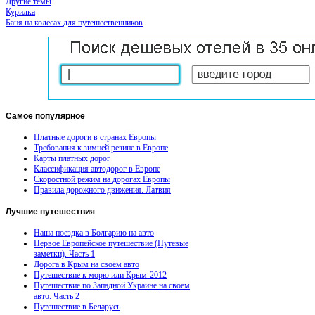
Другие темы
Курилка
Баня на колесах для путешественников
Самое
популярное
Платные дороги в странах Европы
Требования к зимней резине в Европе
Карты платных дорог
Классификация автодорог в Европе
Скоростной режим на дорогах Европы
Правила дорожного движения. Латвия
Лучшие
путешествия
Наша поездка в Болгарию на авто
Первое Европейское путешествие (Путевые
заметки). Часть 1
Дорога в Крым на своём авто
Путешествие к морю или Крым-2012
Путешествие по Западной Украине на своем
авто. Часть 2
Путешествие в Беларусь