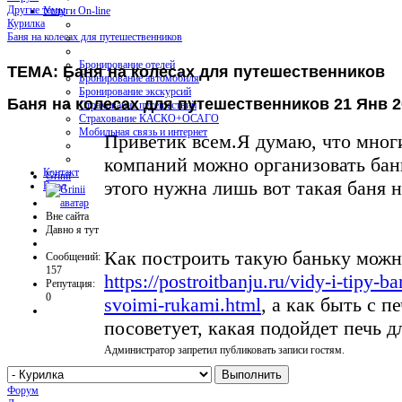
Другие темы
Услуги On-line
Курилка
Баня на колесах для путешественников
Бронирование отелей
ТЕМА: Баня на колесах для путешественников
Бронирование автомобиля
Бронирование экскурсий
Баня на колесах для путешественников
21 Янв 2
Страхование путешествий
Страхование КАСКО+ОСАГО
Мобильная связь и интернет
Приветик всем.Я думаю, что мног
компаний можно организовать бан
Контакт
Grinii
этого нужна лишь вот такая баня н
Вход
Вне сайта
Давно я тут
Как построить такую баньку можно
Сообщений:
157
https://postroitbanju.ru/vidy-i-tipy-
Репутация:
0
svoimi-rukami.html
, а как быть с п
посоветует, какая подойдет печь д
Администратор запретил публиковать записи гостям.
Форум