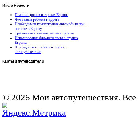
Инфо
Новости
Платные дороги в странах Европы
Чем занять ребенка в дороге
Необходимая комплектация автомобиля при
поездке в Европу
Требования к зимней резине в Европе
Использование ближнего света в странах
Европы
Что надо взять с собой в зимнее
автопутешествие
Карты
и путеводители
Автомобильная карта Латвии
Европа на колесах. Испания
Европа на колесах. Франция
Германия на автомобиле
© 2026 Мои автопутешествия. Все