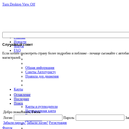
Turn Desktop View Off
Главная
Новости
Случайный
совет
Форум
FAQ
Если хотите посмотреть страну более подробно и поближе - почаще сьезжайте с автоба
магистралей.
Общая информация
Советы Автотуристу
Правила дор.движения
Карты
Оглавление
Последнее
Поиск
Карты и путеводители
Интерактивная карта
Добро пожаловать,
Гость
Карты платных дорог
Логин:
Пароль:
За
Карта сайта
Забыли пароль?
Забыли логин?
Регистрация
Форум