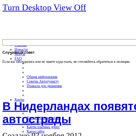
Turn Desktop View Off
Главная
Новости
Случайный
совет
Форум
FAQ
Если вы заблудились или не знаете куда ехать, не стесняйтесь обратиться к полиции.
Общая информация
Советы Автотуристу
Правила дор.движения
Карты
В Нидерландах появят
автострады
Карты и путеводители
Интерактивная карта
Карты платных дорог
Карта сайта
Создано 02 ноября 2012