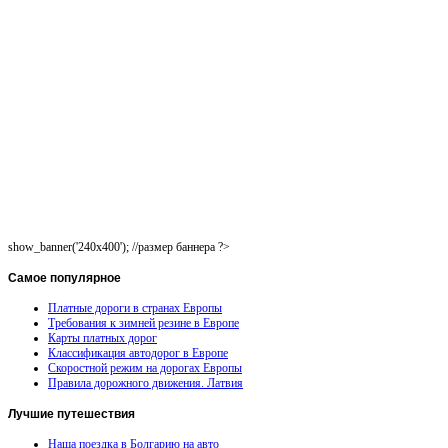
show_banner('240x400'); //размер баннера ?>
Самое
популярное
Платные дороги в странах Европы
Требования к зимней резине в Европе
Карты платных дорог
Классификация автодорог в Европе
Скоростной режим на дорогах Европы
Правила дорожного движения. Латвия
Лучшие
путешествия
Наша поездка в Болгарию на авто