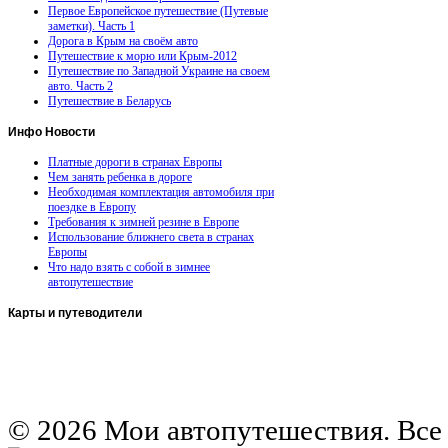
Первое Европейское путешествие (Путевые
заметки). Часть 1
Дорога в Крым на своём авто
Путешествие к морю или Крым-2012
Путешествие по Западной Украине на своем
авто. Часть 2
Путешествие в Беларусь
Инфо
Новости
Платные дороги в странах Европы
Чем занять ребенка в дороге
Необходимая комплектация автомобиля при
поездке в Европу
Требования к зимней резине в Европе
Использование ближнего света в странах
Европы
Что надо взять с собой в зимнее
автопутешествие
Карты
и путеводители
Автомобильная карта Латвии
Европа на колесах. Испания
Европа на колесах. Франция
Германия на автомобиле
© 2026 Мои автопутешествия. Все