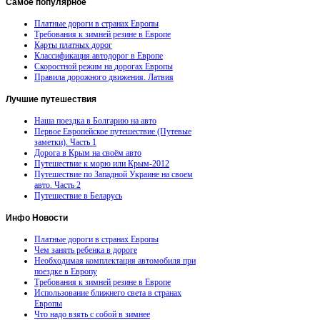
Самое
популярное
Платные дороги в странах Европы
Требования к зимней резине в Европе
Карты платных дорог
Классификация автодорог в Европе
Скоростной режим на дорогах Европы
Правила дорожного движения. Латвия
Лучшие
путешествия
Наша поездка в Болгарию на авто
Первое Европейское путешествие (Путевые
заметки). Часть 1
Дорога в Крым на своём авто
Путешествие к морю или Крым-2012
Путешествие по Западной Украине на своем
авто. Часть 2
Путешествие в Беларусь
Инфо
Новости
Платные дороги в странах Европы
Чем занять ребенка в дороге
Необходимая комплектация автомобиля при
поездке в Европу
Требования к зимней резине в Европе
Использование ближнего света в странах
Европы
Что надо взять с собой в зимнее