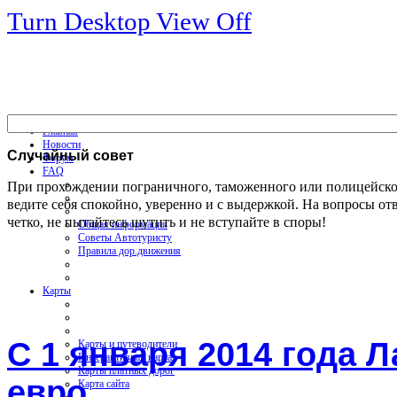
Turn Desktop View Off
Главная
Новости
Случайный
совет
Форум
FAQ
При прохождении пограничного, таможенного или полицейско
ведите себя спокойно, уверенно и с выдержкой. На вопросы от
четко, не пытайтесь шутить и не вступайте в споры!
Общая информация
Советы Автотуристу
Правила дор.движения
Карты
С 1 января 2014 года 
Карты и путеводители
Интерактивная карта
Карты платных дорог
евро
Карта сайта