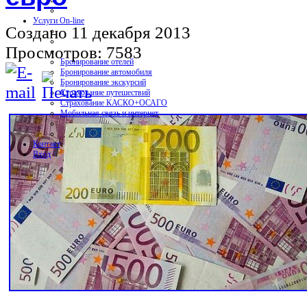
Услуги On-line
Создано 11 декабря 2013
Просмотров: 7583
Бронирование отелей
Бронирование автомобиля
Бронирование экскурсий
Страхование путешествий
Страхование КАСКО+ОСАГО
Мобильная связь и интернет
Контакт
Вход