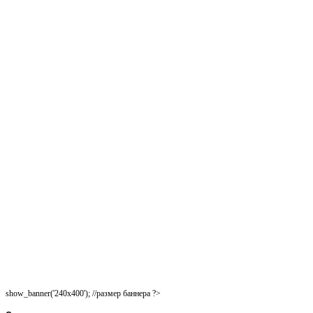
show_banner('240x400'); //размер баннера ?>