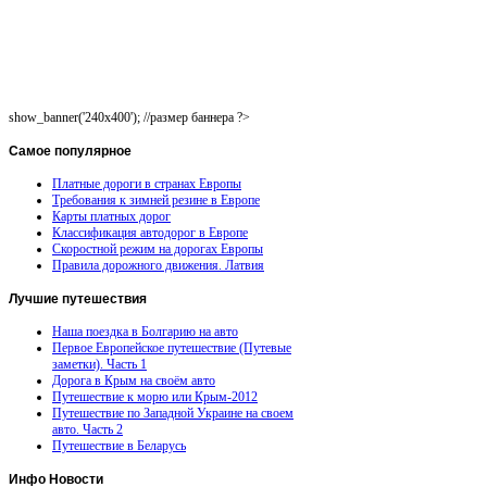
show_banner('240x400'); //размер баннера ?>
Самое
популярное
Платные дороги в странах Европы
Требования к зимней резине в Европе
Карты платных дорог
Классификация автодорог в Европе
Скоростной режим на дорогах Европы
Правила дорожного движения. Латвия
Лучшие
путешествия
Наша поездка в Болгарию на авто
Первое Европейское путешествие (Путевые
заметки). Часть 1
Дорога в Крым на своём авто
Путешествие к морю или Крым-2012
Путешествие по Западной Украине на своем
авто. Часть 2
Путешествие в Беларусь
Инфо
Новости