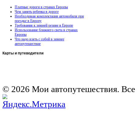
Платные дороги в странах Европы
Чем занять ребенка в дороге
Необходимая комплектация автомобиля при
поездке в Европу
Требования к зимней резине в Европе
Использование ближнего света в странах
Европы
Что надо взять с собой в зимнее
автопутешествие
Карты
и путеводители
Автомобильная карта Латвии
Европа на колесах. Испания
Европа на колесах. Франция
Германия на автомобиле
© 2026 Мои автопутешествия. Все