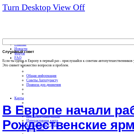
Turn Desktop View Off
Главная
Новости
Случайный
совет
Форум
FAQ
Если ты едешь в Европу в первый раз - прислушайся к советам автопутешественников
Это снимет множество вопросов и проблем.
Общая информация
Советы Автотуристу
Правила дор.движения
Карты
В Европе начали ра
Карты и путеводители
Рождественские яр
Интерактивная карта
Карты платных дорог
Карта сайта