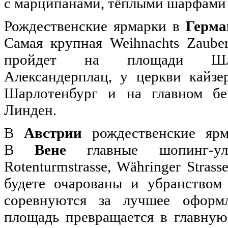
с марципанами, тёплыми шарфами
Рождественские ярмарки в
Герма
Самая крупная Weihnachts Zauber
пройдет на площади Шлос
Александерплац, у церкви кайзе
Шарлотенбург и на главном бер
Линден.
В
Австрии
рождественские ярм
В
Вене
главные шопинг-ули
Rotenturmstrasse, Währinger Strass
будете очарованы и убранством 
соревнуются за лучшее оформл
площадь превращается в главную