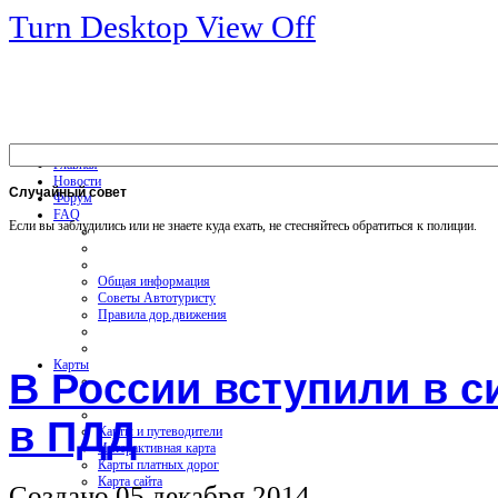
Turn Desktop View Off
Главная
Новости
Случайный
совет
Форум
FAQ
Если вы заблудились или не знаете куда ехать, не стесняйтесь обратиться к полиции.
Общая информация
Советы Автотуристу
Правила дор.движения
Карты
В России вступили в с
в ПДД
Карты и путеводители
Интерактивная карта
Карты платных дорог
Карта сайта
Создано 05 декабря 2014