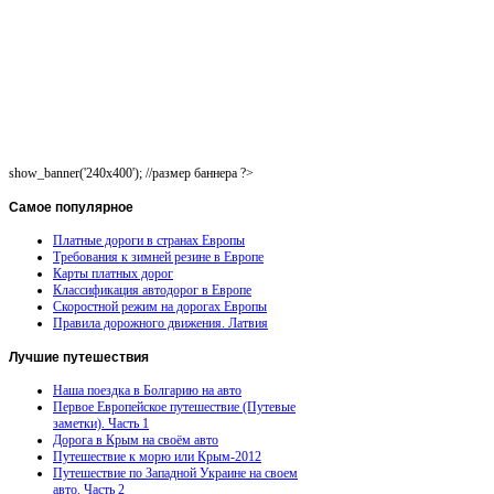
show_banner('240x400'); //размер баннера ?>
Самое
популярное
Платные дороги в странах Европы
Требования к зимней резине в Европе
Карты платных дорог
Классификация автодорог в Европе
Скоростной режим на дорогах Европы
Правила дорожного движения. Латвия
Лучшие
путешествия
Наша поездка в Болгарию на авто
Первое Европейское путешествие (Путевые
заметки). Часть 1
Дорога в Крым на своём авто
Путешествие к морю или Крым-2012
Путешествие по Западной Украине на своем
авто. Часть 2