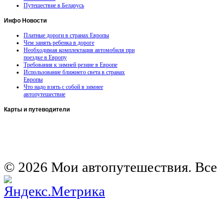
Путешествие в Беларусь
Инфо
Новости
Платные дороги в странах Европы
Чем занять ребенка в дороге
Необходимая комплектация автомобиля при
поездке в Европу
Требования к зимней резине в Европе
Использование ближнего света в странах
Европы
Что надо взять с собой в зимнее
автопутешествие
Карты
и путеводители
Автомобильная карта Латвии
Европа на колесах. Испания
Европа на колесах. Франция
Германия на автомобиле
© 2026 Мои автопутешествия. Все