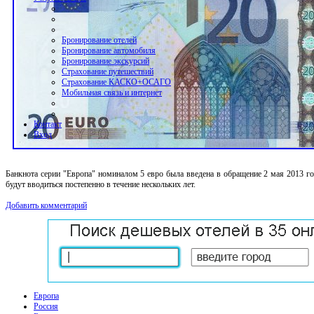
Бронирование отелей
Бронирование автомобиля
Бронирование экскурсий
Страхование путешествий
Страхование КАСКО+ОСАГО
Мобильная связь и интернет
Контакт
Вход
Банкнота серии "Европа" номиналом 5 евро была введена в обращение 2 мая 2013 г
будут вводиться постепенно в течение нескольких лет.
Добавить комментарий
Европа
Россия