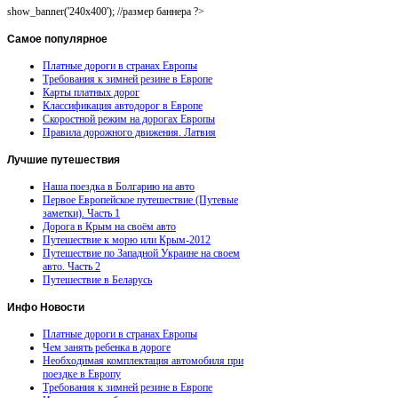
show_banner('240x400'); //размер баннера ?>
Самое
популярное
Платные дороги в странах Европы
Требования к зимней резине в Европе
Карты платных дорог
Классификация автодорог в Европе
Скоростной режим на дорогах Европы
Правила дорожного движения. Латвия
Лучшие
путешествия
Наша поездка в Болгарию на авто
Первое Европейское путешествие (Путевые
заметки). Часть 1
Дорога в Крым на своём авто
Путешествие к морю или Крым-2012
Путешествие по Западной Украине на своем
авто. Часть 2
Путешествие в Беларусь
Инфо
Новости
Платные дороги в странах Европы
Чем занять ребенка в дороге
Необходимая комплектация автомобиля при
поездке в Европу
Требования к зимней резине в Европе