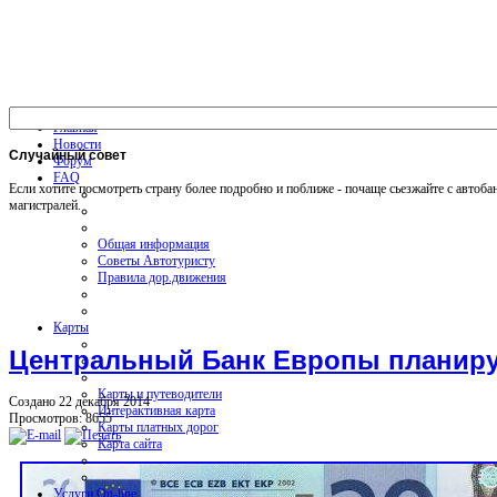
Главная
Новости
Случайный
совет
Форум
FAQ
Если хотите посмотреть страну более подробно и поближе - почаще сьезжайте с автоба
магистралей.
Общая информация
Советы Автотуристу
Правила дор.движения
Карты
Центральный Банк Европы планируе
Карты и путеводители
Создано 22 декабря 2014
Интерактивная карта
Просмотров: 8655
Карты платных дорог
Карта сайта
Услуги On-line